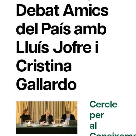
Debat Amics
del País amb
Lluís Jofre i
Cristina
Gallardo
Cercle
per
al
Coneixem