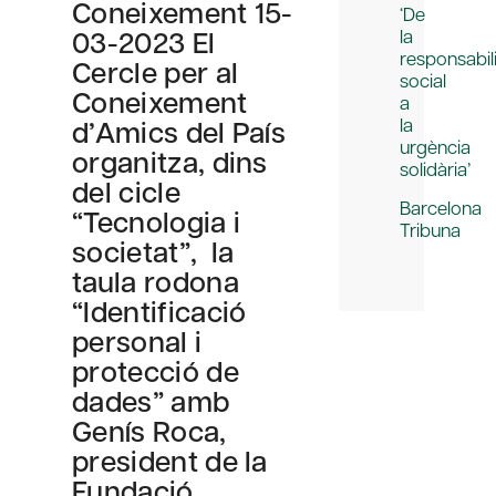
Coneixement 15-
‘De
03-2023 El
la
responsabili
Cercle per al
social
Coneixement
a
d’Amics del País
la
urgència
organitza, dins
solidària’
del cicle
Barcelona
“Tecnologia i
Tribuna
societat”, la
taula rodona
“Identificació
personal i
protecció de
dades” amb
Genís Roca,
president de la
Fundació