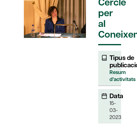
Cercle
per
al
Coneixe
Tipus de
publicaci
Resum
d’activitats
Data
15-
03-
2023