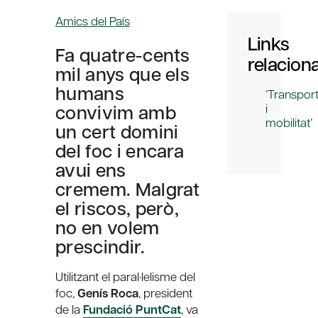
Amics del País
Links
Fa quatre-cents
relacion
mil anys que els
humans
‘Transpor
convivim amb
i
mobilitat’
un cert domini
del foc i encara
avui ens
cremem. Malgrat
el riscos, però,
no en volem
prescindir.
Utilitzant el paral·lelisme del
foc,
Genís Roca
, president
de la
Fundació PuntCat
, va