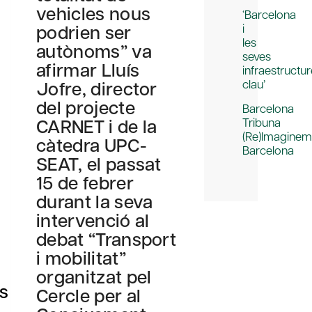
vehicles nous
‘Barcelona
podrien ser
i
les
autònoms” va
seves
afirmar Lluís
infraestructu
Jofre, director
clau’
del projecte
Barcelona
CARNET i de la
Tribuna
(Re)Imagine
càtedra UPC-
Barcelona
SEAT, el passat
15 de febrer
durant la seva
intervenció al
debat “Transport
i mobilitat”
organitzat pel
ts
Cercle per al