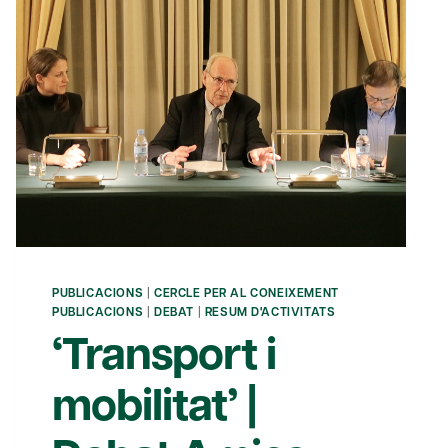
PUBLICACIONS
|
CERCLE PER AL CONEIXEMENT
PUBLICACIONS
|
DEBAT
|
RESUM D'ACTIVITATS
‘Transport i
mobilitat’ |