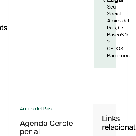
Seu
Social
Amics del
ats
País, C/
Basea8 1r
t
1a
08003
Barcelona
Amics del País
Links
Agenda Cercle
relaciona
per al