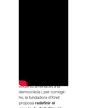
Durant la seva intervenció,
Simona Levi va admetre
que la societat s’ha
digitalitzat “de qualsevol
manera, com un fenomen
meteorològic”, sense
previsió ni planificació. Com
a conseqüència, el 92% de
la digitalització europea “es
fa a casa d’algú altre”, és a
dir, sota el control i l’opacitat
de les
big tech.
Això genera
evidents amenaces a la
democràcia i, per corregir-
ho, la fundadora d’Xnet
proposa
redefinir el