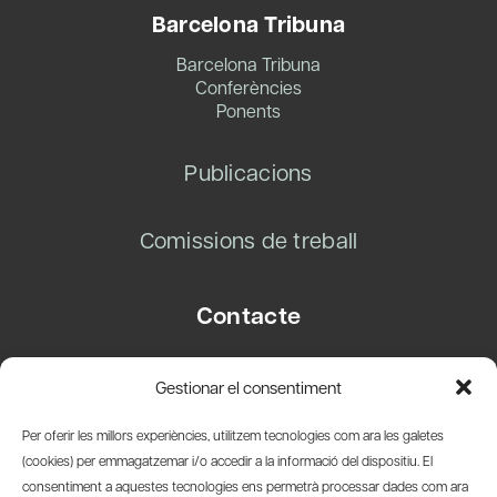
Barcelona Tribuna
Barcelona Tribuna
Conferències
Ponents
Publicacions
Comissions de treball
Contacte
Carrer Basea, 8
Gestionar el consentiment
08003 Barcelona
T.
+34 93 319 28 54
Per oferir les millors experiències, utilitzem tecnologies com ara les galetes
info@amicsdelpais.com
(cookies) per emmagatzemar i/o accedir a la informació del dispositiu. El
consentiment a aquestes tecnologies ens permetrà processar dades com ara