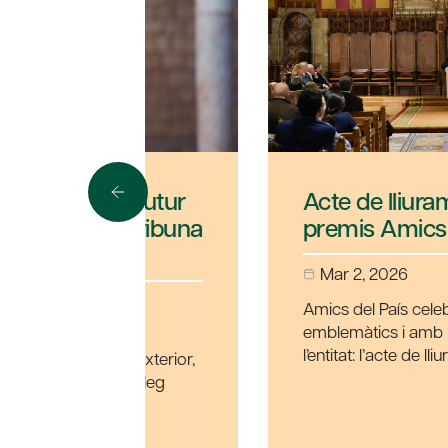
el futur
Acte de lliurament dels
a Tribuna
premis Amics del País 2
Mar 2, 2026
Amics del País celebra un dels ac
emblemàtics i amb més història d
è”, el
l’entitat: l’acte de lliurament dels p
ció Exterior,
l diàleg