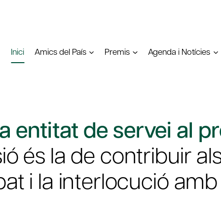
Inici
Amics del País
Premis
Agenda i Notícies
 entitat de servei al pr
ó és la de contribuir als
bat i la interlocució am