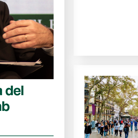
 del
mb