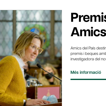
Premi
Amics 
Amics del País dest
premis i beques amb l
investigadora del nost
Més informació