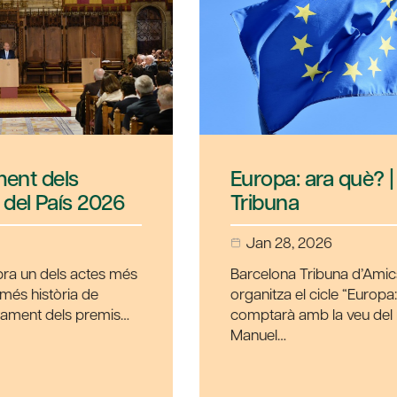
Europa: ara què? | Barcelona
026
Tribuna
Jan 28, 2026
tes més
Barcelona Tribuna d’Amics del País
e
organitza el cicle “Europa: ara què?” que
remis…
comptarà amb la veu del ministre José
Manuel…