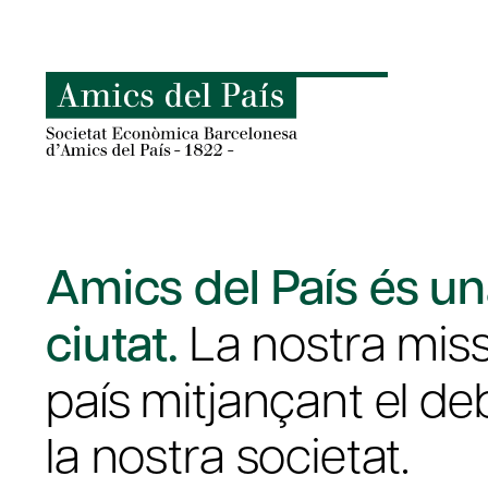
Skip
to
content
Amics del País és una
ciutat.
La nostra missi
país mitjançant el de
la nostra societat.