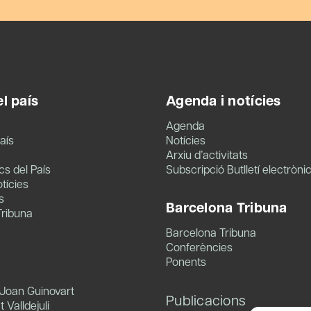
l país
Agenda i notícies
Agenda
aís
Notícies
Arxiu d’activitats
s del País
Subscripció Butlletí electròni
tícies
s
Barcelona Tribuna
Tribuna
Barcelona Tribuna
Conferències
Ponents
 Joan Guinovart
Publicacions
 Valldejuli