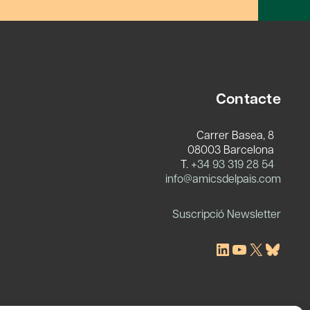
Contacte
Carrer Basea, 8
08003 Barcelona
T.
+34 93 319 28 54
c
info@amicsdelpais.com
Suscripció Newsletter
LinkedIn
YouTube
X
Blues