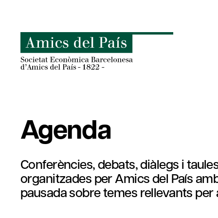
Skip
to
content
Agenda
Conferències, debats, diàlegs i taules
organitzades per Amics del País amb l
pausada sobre temes rellevants per al 