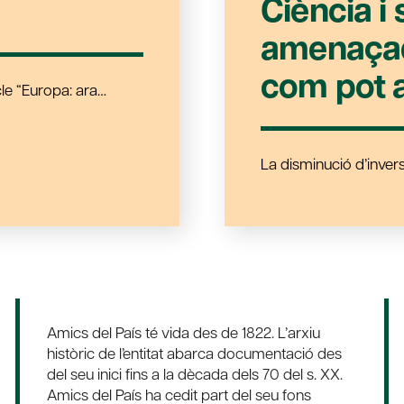
Ciència i 
amenaçade
com pot a
cle “Europa: ara…
La disminució d’inver
Amics del País té vida des de 1822. L’arxiu
històric de l’entitat abarca documentació des
del seu inici fins a la dècada dels 70 del s. XX.
Amics del País ha cedit part del seu fons