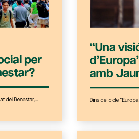
“Una visi
ocial per
d’Europa”
enestar?
amb Jau
at del Benestar,…
Dins del cicle “Europa