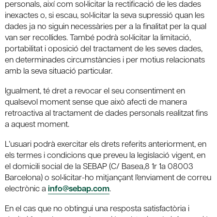
personals, així com sol•licitar la rectificació de les dades
inexactes o, si escau, sol•licitar la seva supressió quan les
dades ja no siguin necessàries per a la finalitat per la qual
van ser recollides. També podrà sol•licitar la limitació,
portabilitat i oposició del tractament de les seves dades,
en determinades circumstàncies i per motius relacionats
amb la seva situació particular.
Igualment, té dret a revocar el seu consentiment en
qualsevol moment sense que això afecti de manera
retroactiva al tractament de dades personals realitzat fins
a aquest moment.
L’usuari podrà exercitar els drets referits anteriorment, en
els termes i condicions que preveu la legislació vigent, en
el domicili social de la SEBAP (C/ Basea,8 1r 1a 08003
Barcelona) o sol•licitar-ho mitjançant l’enviament de correu
electrònic a
info@sebap.com
.
En el cas que no obtingui una resposta satisfactòria i