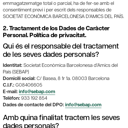
emmagatzematge total o parcial, ha de fer-se amb el
consentiment previ i per escrit dels responsables de
SOCIETAT ECONÒMICA BARCELONESA D’AMICS DEL PAÍS.
2. Tractament de los Dades de Caràcter
Personal. Política de privacitat.
Qui és el responsable del tractament
de les seves dades personals?
Identitat:
Societat Econòmica Barcelonesa d’Amics del
País (SEBAP)
Domicili social:
C/ Basea, 8 1r 1a. 08003 Barcelona
C.I.F.:
G08406605
E-mail:
info@sebap.com
Telèfon:
933 192 854
Dades de contacte del DPO:
info@sebap.com
Amb quina finalitat tractem les seves
dades personals?