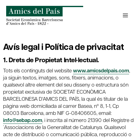
Skip
to
content
Avís legal i Política de privacitat
1. Drets de Propietat Intel·lectual.
Tots els continguts del website
www.amicsdelpais.com
,
ja siguin textos, imatges, sons, fitxers, animacions, o
qualsevol altre element del seu disseny o estructura són
propietat exclusiva de SOCIETAT ECONÒMICA
BARCELONESA D’AMICS DEL PAÍS, la qual és titular de la
pàgina web domiciliada al carrer Basea, nº 8, 1-1, Cp
08003 Barcelona, amb NIF G-08406605, email:
info@sebap.com
, i inscrita al número 21390 del Registre d
´Associacions de la Generalitat de Catalunya. Qualsevol
acte de distribució o comunicació pública, reproducció o