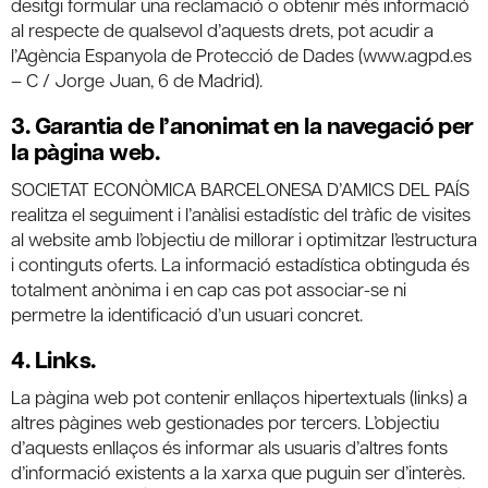
desitgi formular una reclamació o obtenir més informació
al respecte de qualsevol d’aquests drets, pot acudir a
l’Agència Espanyola de Protecció de Dades (www.agpd.es
– C / Jorge Juan, 6 de Madrid).
3. Garantia de l’anonimat en la navegació per
la pàgina web.
SOCIETAT ECONÒMICA BARCELONESA D’AMICS DEL PAÍS
realitza el seguiment i l’anàlisi estadístic del tràfic de visites
al website amb l’objectiu de millorar i optimitzar l’estructura
i continguts oferts. La informació estadística obtinguda és
totalment anònima i en cap cas pot associar-se ni
permetre la identificació d’un usuari concret.
4. Links.
La pàgina web pot contenir enllaços hipertextuals (links) a
altres pàgines web gestionades por tercers. L’objectiu
d’aquests enllaços és informar als usuaris d’altres fonts
d’informació existents a la xarxa que puguin ser d’interès.