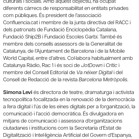
culturals i socials. Amb aquest objectiu, ha ocupat
diferents càrrecs de responsabilitat en entitats privades
com públiques. És president de l’associació
Confluencia.cat i membre de la junta directiva del RACC i
dels patronats de Fundació Enciclopèdia Catalana,
Fundació Ship2B i Fundació Escoles Garbí. També és
membre dels consells assessors de la Generalitat de
Catalunya, de l’Ajuntament de Barcelona i de la Mobile
World Capital, entre d’altres. Col·labora habitualment amb
Catalunya Ràdio, Rac 1 i és soci de
JotDown
i
Crític
i
membre del Consell Editorial de
Va néixer Digital
i del
Consell de Redacció de la revista
Barcelona Metròpolis
.
Simona Levi
és directora de teatre, dramaturga i activista
tecnopolítica focalitzada en la renovació de la democràcia
a l’era digital i l’ús de les eines digitals per a l’organització, la
comunicació i l’acció democràtica. És divulgadora en
mitjans de comunicació i assessora d’organitzacions
ciutadanes i institucions com la Secretaria d’Estat de
Digitalització i Intel·ligència Artificial del Govern d’Espanya,