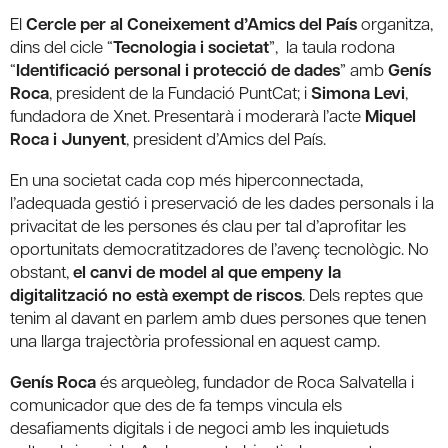
El
Cercle per al Coneixement d’Amics del País
organitza,
dins del cicle “
Tecnologia i societat
”, la taula rodona
“
Identificació personal i protecció de dades
” amb
Genís
Roca
, president de la Fundació PuntCat; i
Simona Levi
,
fundadora de Xnet. Presentarà i moderarà l’acte
Miquel
Roca i Junyent
, president d’Amics del País.
En una societat cada cop més hiperconnectada,
l’adequada gestió i preservació de les dades personals i la
privacitat de les persones és clau per tal d’aprofitar les
oportunitats democratitzadores de l’avenç tecnològic. No
obstant,
el canvi de model al que empeny la
digitalització no està exempt de riscos
. Dels reptes que
tenim al davant en parlem amb dues persones que tenen
una llarga trajectòria professional en aquest camp.
Genís Roca
és arqueòleg, fundador de Roca Salvatella i
comunicador que des de fa temps vincula els
desafiaments digitals i de negoci amb les inquietuds