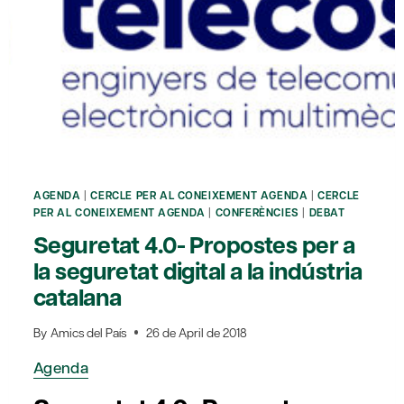
LA
TRANSICIÓN
HACIA
LA
SOSTENIBILIDAD’
|
CERCLE
FINANCER
AMB
AGENDA
|
CERCLE PER AL CONEIXEMENT AGENDA
|
CERCLE
JOSÉ
PER AL CONEIXEMENT AGENDA
|
CONFERÈNCIES
|
DEBAT
MANUEL
Seguretat 4.0- Propostes per a
CAMPA
la seguretat digital a la indústria
catalana
By
Amics del País
26 de April de 2018
Agenda