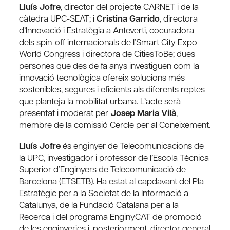
Lluís Jofre
, director del projecte CARNET i de la
càtedra UPC-SEAT; i
Cristina Garrido
, directora
d’Innovació i Estratègia a Anteverti, cocuradora
dels spin-off internacionals de l’Smart City Expo
World Congress i directora de CitiesToBe; dues
persones que des de fa anys investiguen com la
innovació tecnològica ofereix solucions més
sostenibles, segures i eficients als diferents reptes
que planteja la mobilitat urbana. L’acte serà
presentat i moderat per
Josep Maria Vilà
,
membre de la comissió Cercle per al Coneixement.
Lluís Jofre
és enginyer de Telecomunicacions de
la UPC, investigador i professor de l’Escola Tècnica
Superior d’Enginyers de Telecomunicació de
Barcelona (ETSETB). Ha estat al capdavant del Pla
Estratègic per a la Societat de la Informació a
Catalunya, de la Fundació Catalana per a la
Recerca i del programa EnginyCAT de promoció
de les enginyeries i, posteriorment, director general