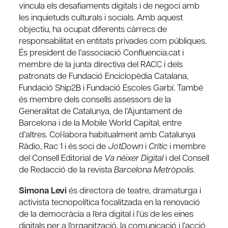
vincula els desafiaments digitals i de negoci amb
les inquietuds culturals i socials. Amb aquest
objectiu, ha ocupat diferents càrrecs de
responsabilitat en entitats privades com públiques.
És president de l’associació Confluencia.cat i
membre de la junta directiva del RACC i dels
patronats de Fundació Enciclopèdia Catalana,
Fundació Ship2B i Fundació Escoles Garbí. També
és membre dels consells assessors de la
Generalitat de Catalunya, de l’Ajuntament de
Barcelona i de la Mobile World Capital, entre
d’altres. Col·labora habitualment amb Catalunya
Ràdio, Rac 1 i és soci de
JotDown
i
Crític
i membre
del Consell Editorial de
Va néixer Digital
i del Consell
de Redacció de la revista
Barcelona Metròpolis
.
Simona Levi
és directora de teatre, dramaturga i
activista tecnopolítica focalitzada en la renovació
de la democràcia a l’era digital i l’ús de les eines
digitals per a l’organització, la comunicació i l’acció