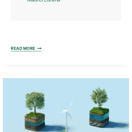
‘TRANSPORT
READ MORE
I
MOBILITAT’
|
DEBAT
AMICS
DEL
PAÍS
AMB
LLUÍS
JOFRE
I
CRISTINA