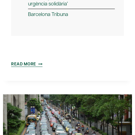
urgència solidària’
Barcelona Tribuna
‘IDENTIFICACIÓ
READ MORE
PERSONAL
I
PROTECCIÓ
DE
DADES’
|
DEBAT
AMICS
DEL
PAÍS