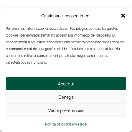
Benito Cerrillo
, CIO de Vichy Catalan i president
Gestionar el consentiment
de ASSCII
Per oferir les millors experiències, utilitzem tecnologies com ara les galetes
Carlos Valderrama
, expert en ciberseguretat
(cookies) per emmagatzemar i/o accedir a la informació del dispositiu. El
consentiment a aquestes tecnologies ens permetrà processar dades com ara
Juan Caubet
, director de l’àrea de ciberseguretat
el comportament de navegació o els identificadors únics en aquest lloc. No
de EURECAT
consentir o retirar el consentiment pot afectar negativament certes
característiques i funcions.
Accepta
Denega
Veure preferències
Política de cookies
Avís legal