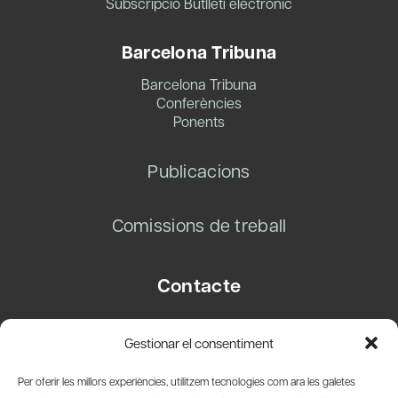
Subscripció Butlletí electrònic
Barcelona Tribuna
Barcelona Tribuna
Conferències
Ponents
Publicacions
Comissions de treball
Contacte
Carrer Basea, 8
Gestionar el consentiment
08003 Barcelona
T.
+34 93 319 28 54
Per oferir les millors experiències, utilitzem tecnologies com ara les galetes
info@amicsdelpais.com