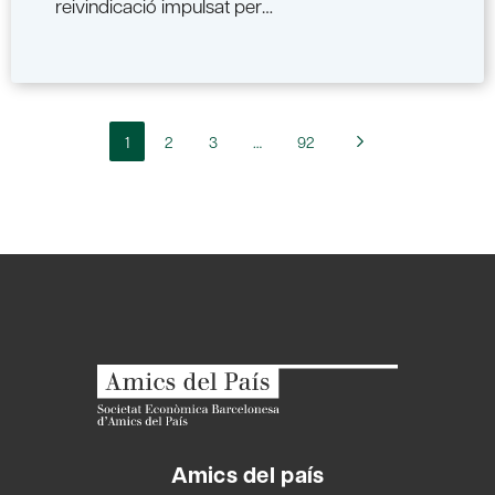
reivindicació impulsat per…
1
2
3
…
92
Amics del país