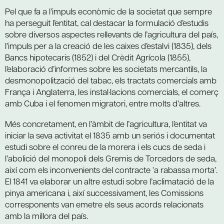
Pel que fa a l’impuls econòmic de la societat que sempre
ha perseguit l’entitat, cal destacar la formulació d’estudis
sobre diversos aspectes rellevants de l’agricultura del país,
l’impuls per a la creació de les caixes d’estalvi (1835), dels
Bancs hipotecaris (1852) i del Crèdit Agrícola (1855),
l’elaboració d’informes sobre les societats mercantils, la
desmonopolització del tabac, els tractats comercials amb
França i Anglaterra, les instal·lacions comercials, el comerç
amb Cuba i el fenomen migratori, entre molts d’altres.
Més concretament, en l’àmbit de l’agricultura, l’entitat va
iniciar la seva activitat el 1835 amb un seriós i documentat
estudi sobre el conreu de la morera i els cucs de seda i
l’abolició del monopoli dels Gremis de Torcedors de seda,
així com els inconvenients del contracte ‘a rabassa morta’.
El 1841 va elaborar un altre estudi sobre l’aclimatació de la
pinya americana i, així successivament, les Comissions
corresponents van emetre els seus acords relacionats
amb la millora del país.