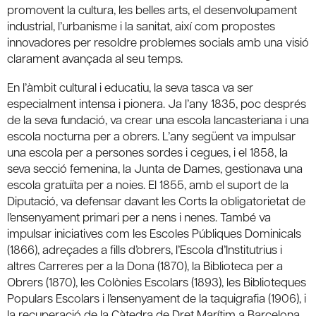
promovent la cultura, les belles arts, el desenvolupament
industrial, l’urbanisme i la sanitat, així com propostes
innovadores per resoldre problemes socials amb una visió
clarament avançada al seu temps.
En l’àmbit cultural i educatiu, la seva tasca va ser
especialment intensa i pionera. Ja l’any 1835, poc després
de la seva fundació, va crear una escola lancasteriana i una
escola nocturna per a obrers. L’any següent va impulsar
una escola per a persones sordes i cegues, i el 1858, la
seva secció femenina, la Junta de Dames, gestionava una
escola gratuïta per a noies. El 1855, amb el suport de la
Diputació, va defensar davant les Corts la obligatorietat de
l’ensenyament primari per a nens i nenes. També va
impulsar iniciatives com les Escoles Públiques Dominicals
(1866), adreçades a fills d’obrers, l’Escola d’Institutrius i
altres Carreres per a la Dona (1870), la Biblioteca per a
Obrers (1870), les Colònies Escolars (1893), les Biblioteques
Populars Escolars i l’ensenyament de la taquigrafia (1906), i
la recuperació de la Càtedra de Dret Marítim a Barcelona