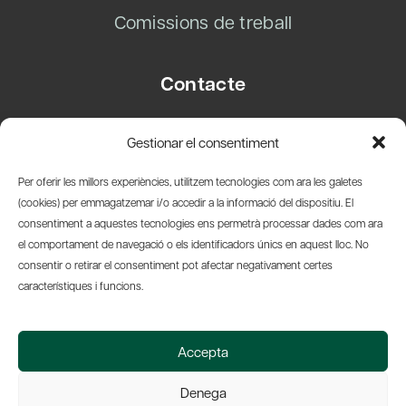
Comissions de treball
Contacte
Carrer Basea, 8
Gestionar el consentiment
08003 Barcelona
T.
+34 93 319 28 54
Per oferir les millors experiències, utilitzem tecnologies com ara les galetes
info@amicsdelpais.com
(cookies) per emmagatzemar i/o accedir a la informació del dispositiu. El
consentiment a aquestes tecnologies ens permetrà processar dades com ara
Suscripció Newsletter
el comportament de navegació o els identificadors únics en aquest lloc. No
consentir o retirar el consentiment pot afectar negativament certes
LinkedIn
YouTub
X
Bl
característiques i funcions.
© 2026 Societat Econòmica Barcelonesa d'Amics del País
Accepta
Política de Privacidad y Avís Legal
Política de Cookies
Denega
Web by Ideamatic