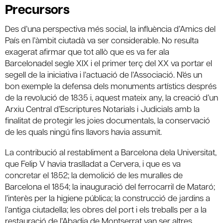
Precursors
Des d’una perspectiva més social, la influència d’Amics del
País en l’àmbit ciutadà va ser considerable. No resulta
exagerat afirmar que tot allò que es va fer ala
Barcelonadel segle XIX i el primer terç del XX va portar el
segell de la iniciativa i l’actuació de l’Associació. N’és un
bon exemple la defensa dels monuments artístics després
de la revolució de 1835 i, aquest mateix any, la creació d’un
Arxiu Central d’Escriptures Notarials i Judicials amb la
finalitat de protegir les joies documentals, la conservació
de les quals ningú fins llavors havia assumit.
La contribució al restabliment a Barcelona dela Universitat,
que Felip V havia traslladat a Cervera, i que es va
concretar el 1852; la demolició de les muralles de
Barcelona el 1854; la inauguració del ferrocarril de Mataró;
l’interès per la higiene pública; la construcció de jardins a
l’antiga ciutadella; les obres del port i els treballs per a la
restauració de l’Abadia de Montserrat van ser altres