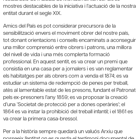
mostres destacables de la iniciativa i l’actuació de la nostra
entitat durant el segle XIX.
Amics del País es pot considerar precursora de la
sensibilització envers el moviment obrer del nostre país,
tot donant orientacions i consells encaminats a aconseguir
una millor comprensió entre obrers i patrons, una millora
del nivell de vida i una més complerta formació
professional. En aquest sentit, es va crear un premi que
consistia en una casa per a jornalers i es van reglamentar
els habitatges per als obrers com a venda el 1874; es va
estudiar un sistema de redempció de penes per treball,
atès al lamentable estat de les presons, fundant el Patronat
pels ex-presoners l’any 1859; es va proposar la creació
d’una ‘Societat de protecció per a dones operàries’; el
1864 es va instar la prohibició del treball infantil; i el 1861 es
va crear la primera casa-bressol.
Per a la història sempre quedarà un valuós Arxiu que
posseeix l’entitat on es guarda el testimoni documental de