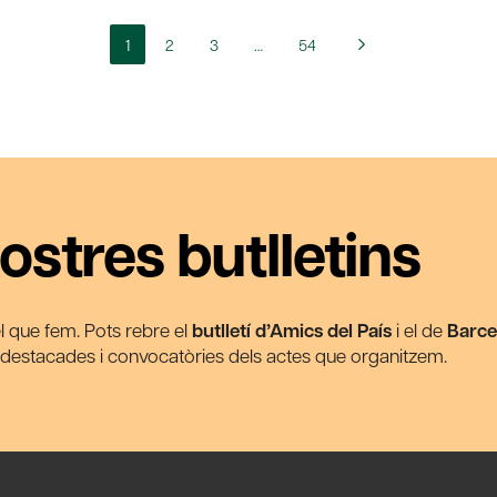
1
2
3
…
54
ostres butlletins
 el que fem. Pots rebre el
butlletí d’Amics del País
i el de
Barce
s destacades i convocatòries dels actes que organitzem.