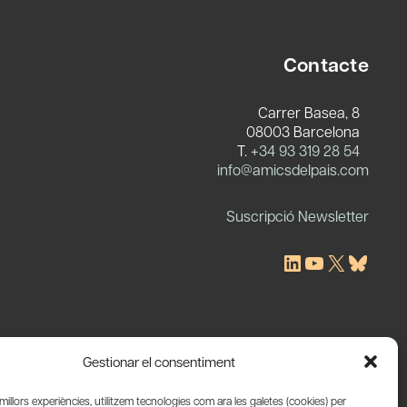
Contacte
Carrer Basea, 8
08003 Barcelona
T.
+34 93 319 28 54
c
info@amicsdelpais.com
Suscripció Newsletter
LinkedIn
YouTube
X
Blues
Gestionar el consentiment
s millors experiències, utilitzem tecnologies com ara les galetes (cookies) per