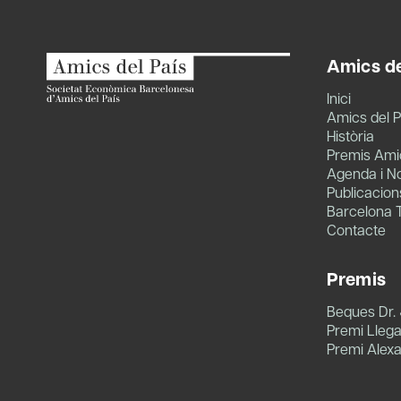
Amics de
Inici
Amics del P
Història
Premis Amic
Agenda i No
Publicacion
Barcelona 
Contacte
Premis
Beques Dr.
Premi Llegat
Premi Alex