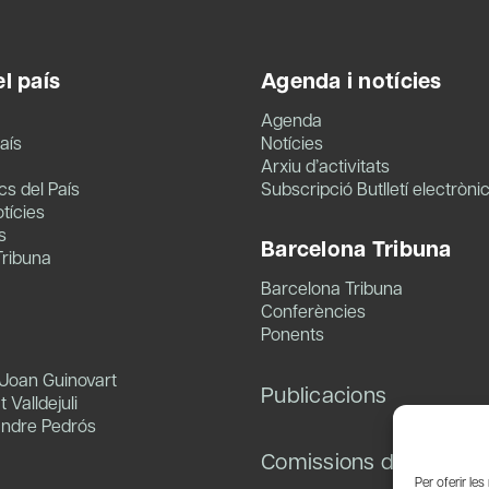
l país
Agenda i notícies
Agenda
aís
Notícies
Arxiu d’activitats
s del País
Subscripció Butlletí electròni
tícies
s
Barcelona Tribuna
Tribuna
Barcelona Tribuna
Conferències
Ponents
 Joan Guinovart
Publicacions
 Valldejuli
andre Pedrós
Comissions de treball
Per oferir le