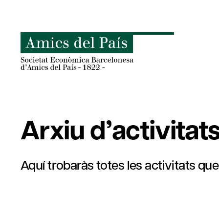
Skip
to
content
Arxiu d’activitat
Aquí trobaràs totes les activitats qu