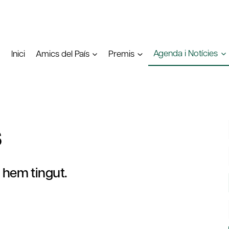
Agenda i Notícies
Inici
Amics del País
Premis
s
e hem tingut.