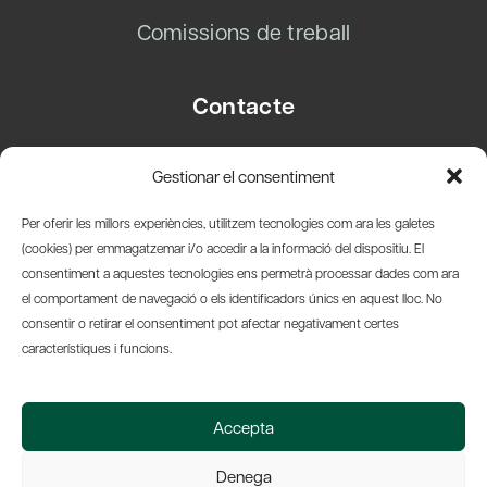
Comissions de treball
Contacte
Carrer Basea, 8
Gestionar el consentiment
08003 Barcelona
T.
+34 93 319 28 54
Per oferir les millors experiències, utilitzem tecnologies com ara les galetes
info@amicsdelpais.com
(cookies) per emmagatzemar i/o accedir a la informació del dispositiu. El
consentiment a aquestes tecnologies ens permetrà processar dades com ara
Suscripció Newsletter
el comportament de navegació o els identificadors únics en aquest lloc. No
consentir o retirar el consentiment pot afectar negativament certes
LinkedIn
YouTub
X
Bl
característiques i funcions.
© 2026 Societat Econòmica Barcelonesa d'Amics del País
Accepta
Política de Privacidad y Avís Legal
Política de Cookies
Denega
Web by Ideamatic