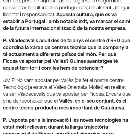
sempre, però en aquest cas portuguès); en segon lloc,
considerar la cultura dels portuguesos; i finalment, atorgar
llibertat i responsabilitat.
Aquesta cultura, que es va
establir a Portugal i amb notable èxit, va marcar el camí
de la futura internacionalització de la nostra empresa
.
P. Viladecavalls acull des de fa anys el centre d’R+D que
coordina la xarxa de centres tècnics que la companyia
té actualment a diferents països del món. Per què
Ficosa va apostar pel Vallès? Quines avantatges té
aquest territori i com les hem de potenciar?
JM P. No vam apostar pel Vallès (de fet el nostre centre
Tecnològic ja estava al Vallès Oriental,a Mollet) en realitat
va ser Viladecavalls que va apostar per Ficosa. Encara que
s’ha de reconèixer que
el Vallès, en el seu conjunt, és el
centre tècnic-productiu més important de Catalunya
.
P. L’aposta per a la innovació i les noves tecnologies ha
estat molt rellevant durant la llarga trajectòria
empresarial de Ficosa, aprofitant sinergies entre