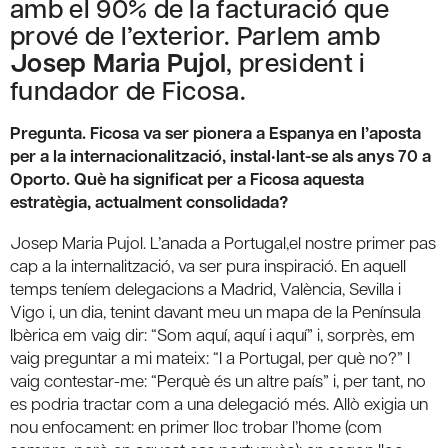
amb el 90% de la facturació que
prové de l’exterior. Parlem amb
Josep Maria Pujol
, president i
fundador de Ficosa.
Pregunta. Ficosa va ser pionera a Espanya en l’aposta
per a la internacionalització, instal•lant-se als anys 70 a
Oporto. Què ha significat per a Ficosa aquesta
estratègia, actualment consolidada?
Josep Maria Pujol. L’anada a Portugal,el nostre primer pas
cap a la internalització, va ser pura inspiració. En aquell
temps teníem delegacions a Madrid, València, Sevilla i
Vigo i, un dia, tenint davant meu un mapa de la Península
Ibèrica em vaig dir: “Som aquí, aquí i aquí” i, sorprès, em
vaig preguntar a mi mateix: “I a Portugal, per què no?” I
vaig contestar-me: “Perquè és un altre país” i, per tant, no
es podria tractar com a una delegació més. Allò exigia un
nou enfocament: en primer lloc trobar l’home (com