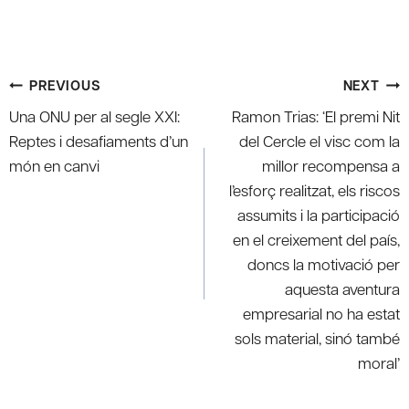
Post
PREVIOUS
NEXT
navigation
Una ONU per al segle XXI:
Ramon Trias: ‘El premi Nit
Reptes i desafiaments d’un
del Cercle el visc com la
món en canvi
millor recompensa a
l’esforç realitzat, els riscos
assumits i la participació
en el creixement del país,
doncs la motivació per
aquesta aventura
empresarial no ha estat
sols material, sinó també
moral’