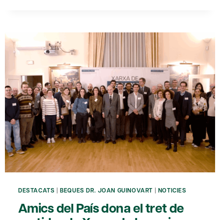
PAÍS
REFORÇA
EL
SEU
COMPROMÍS
AMB
EL
TALENT
I
LA
COHESIÓ
SOCIAL
DESTACATS
|
BEQUES DR. JOAN GUINOVART
|
NOTICIES
Amics del País dona el tret de