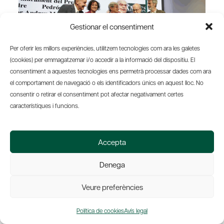
Gestionar el consentiment
Per oferir les millors experiències, utilitzem tecnologies com ara les galetes
(cookies) per emmagatzemar i/o accedir a la informació del dispositiu. El
consentiment a aquestes tecnologies ens permetrà processar dades com ara
el comportament de navegació o els identificadors únics en aquest lloc. No
consentir o retirar el consentiment pot afectar negativament certes
característiques i funcions.
Accepta
Data
Denega
20-05-2025
Veure preferències
Política de cookies
Avís legal