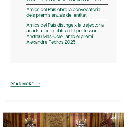
Amics del País obre la convocatòria
dels premis anuals de l’entitat
Amics del País distingeix la trajectòria
acadèmica i pública del professor
Andreu Mas-Colell amb el premi
Alexandre Pedrós 2025
AMICS
READ MORE
DEL
PAÍS
DONA
EL
TRET
DE