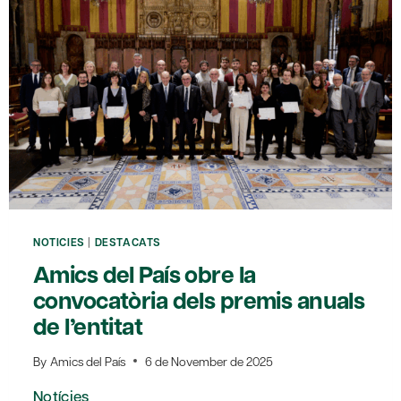
SORTIDA
A
LA
XARXA
DE
BECARIS
D’AMICS
DEL
PAÍS
NOTICIES
|
DESTACATS
Amics del País obre la
convocatòria dels premis anuals
de l’entitat
By
Amics del País
6 de November de 2025
Notícies