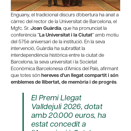
Enguany, el tradicional discurs d’obertura ha anat a
càrrec del rector de la Universitat de Barcelona, el
Mgfc. Sr.
Joan Guàrdia
, que ha pronunciat la
conferència “
La Universitat i la Ciutat
” amb motiu
del 575è aniversari de la institució. En la seva
intervenció, Guàrdia ha subratllat la
interdependència històrica entre la ciutat de
Barcelona, la seva universitat i la Societat
Econòmica Barcelonesa d’Amics del País, afirmant
que totes són
hereves d’un llegat compartit i són
emblemes de llibertat, de memòria i de progrés
.
El Premi Llegat
Valldejuli 2026, dotat
amb 20.000 euros, ha
estat concedit a