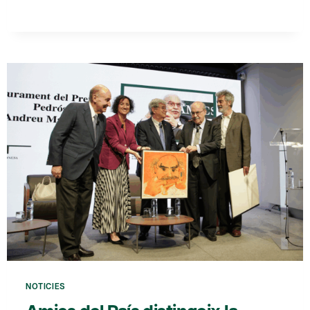
DEL
PAÍS
OBRE
LA
CONVOCATÒRIA
DELS
PREMIS
ANUALS
DE
L’ENTITAT
NOTICIES