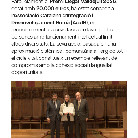
Paral·lelament, el
Premi Llegat Valldejuli 2026
,
dotat amb
20.000 euros
, ha estat concedit a
l’Associació Catalana d’Integració i
Desenvolupament Humà (AcidH)
, en
reconeixement a la seva tasca en favor de les
persones amb funcionament intel·lectual límit i
altres diversitats. La seva acció, basada en una
aproximació sistèmica i comunitària al llarg de tot
el cicle vital, constitueix un exemple rellevant de
compromís amb la cohesió social i la igualtat
d’oportunitats.