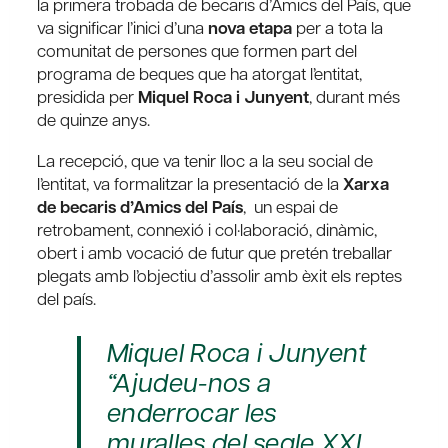
la primera trobada de becaris d’Amics del País, que
va significar l’inici d’una
nova etapa
per a tota la
comunitat de persones que formen part del
programa de beques que ha atorgat l’entitat,
presidida per
Miquel Roca i Junyent
, durant més
de quinze anys.
La recepció, que va tenir lloc a la seu social de
l’entitat, va formalitzar la presentació de la
Xarxa
de becaris d’Amics del País
, un espai de
retrobament, connexió i col·laboració, dinàmic,
obert i amb vocació de futur que pretén treballar
plegats amb l’objectiu d’assolir amb èxit els reptes
del país.
Miquel Roca i Junyent
“Ajudeu-nos a
enderrocar les
muralles del segle XXI