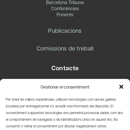
Barcelona Tribuna
Conferències
Ponents
Publicacions
Comissions de treball
Contacte
Carrer Basea, 8
Gestionar el consentiment
08003 Barcelona
T.
+34 93 319 28 54
Per oferir les millors experiències, utilitzem tecnologies com ara les galetes
info@amicsdelpais.com
(cookies) per emmagatzemar i/o accedir a la informació del dispositiu. El
consentiment a aquestes tecnologies ens permetrà processar dades com ara
Suscripció Newsletter
el comportament de navegació o els identificadors únics en aquest lloc. No
consentir o retirar el consentiment pot afectar negativament certes