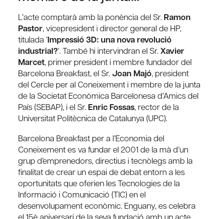
L’acte comptarà amb la ponència del Sr.
Ramon
Pastor
, vicepresident i director general de HP,
titulada ‘
Impressió 3D: una nova revolució
industrial?
‘. També hi intervindran el Sr.
Xavier
Marcet
, primer president i membre fundador del
Barcelona Breakfast, el Sr.
Joan Majó
, president
del Cercle per al Coneixement i membre de la junta
de la Societat Econòmica Barcelonesa d’Amics del
País (SEBAP), i el Sr.
Enric Fossas
, rector de la
Universitat Politècnica de Catalunya (UPC).
Barcelona Breakfast per a l’Economia del
Coneixement es va fundar el 2001 de la mà d’un
grup d’emprenedors, directius i tecnòlegs amb la
finalitat de crear un espai de debat entorn a les
oportunitats que oferien les Tecnologies de la
Informació i Comunicació (TIC) en el
desenvolupament econòmic. Enguany, es celebra
el 15è aniversari de la seva fundació amb un acte