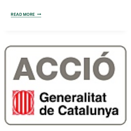
ACTE
READ MORE
COMMEMORATIU
DEL
15È
ANIVERSARI
DEL
BARCELONA
BREAKFAST