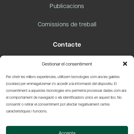
Publicacions
Comissions de treball
Contacte
Carrer Basea, 8
Gestionar el consentiment
08003 Barcelona
T.
+34 93 319 28 54
Per oferir les millors experiències, utilitzem tecnologies com ara les galetes
info@amicsdelpais.com
(cookies) per emmagatzemar i/o accedir a la informació del dispositiu. El
consentiment a aquestes tecnologies ens permetrà processar dades com ara
Suscripció Newsletter
el comportament de navegació o els identificadors únics en aquest lloc. No
consentir o retirar el consentiment pot afectar negativament certes
LinkedIn
YouTub
X
Bl
característiques i funcions.
© 2026 Societat Econòmica Barcelonesa d'Amics del País
Accepta