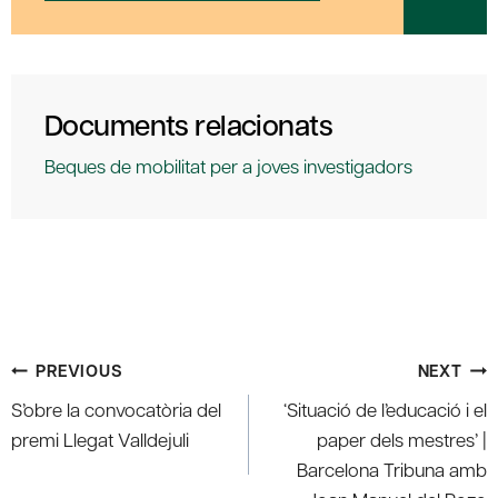
Documents relacionats
Beques de mobilitat per a joves investigadors
Post
PREVIOUS
NEXT
navigation
S’obre la convocatòria del
‘Situació de l’educació i el
premi Llegat Valldejuli
paper dels mestres’ |
Barcelona Tribuna amb