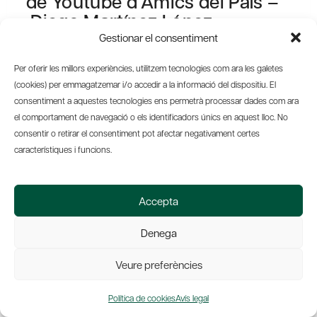
de Youtube d’Amics del País –
Diego Martínez López,
Universitat Pablo de Olavide –
Gestionar el consentiment
Francisco Pérez, director
Per oferir les millors experiències, utilitzem tecnologies com ara les galetes
d’Investigació de l’IVIE – Maite
(cookies) per emmagatzemar i/o accedir a la informació del dispositiu. El
Vilalta, Universitat de
consentiment a aquestes tecnologies ens permetrà processar dades com ara
Barcelona – IEB – Jesús Ruiz-
el comportament de navegació o els identificadors únics en aquest lloc. No
Huerta, director del Laboratori
consentir o retirar el consentiment pot afectar negativament certes
de la Fundació Alternativas.
característiques i funcions.
Modera: Núria…
Dia 2: La reforma del model de
Accepta
finançament de l’any 2009
Denega
Dimecres 11 de novembre a les 19h | A Zoom i en
Veure preferències
streaming a través del canal de
Youtube d’Amics
del País
Política de cookies
Avís legal