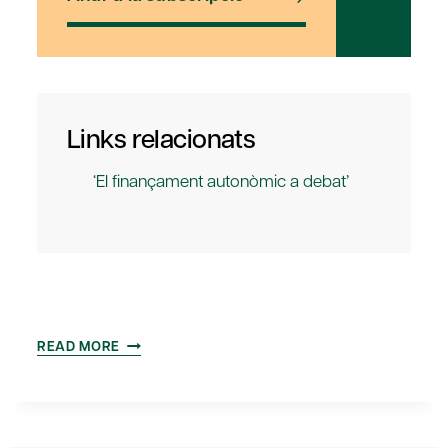
Links relacionats
‘El finançament autonòmic a debat’
ACTE
READ MORE
DE
LLIURAMENT
DEL
PREMI