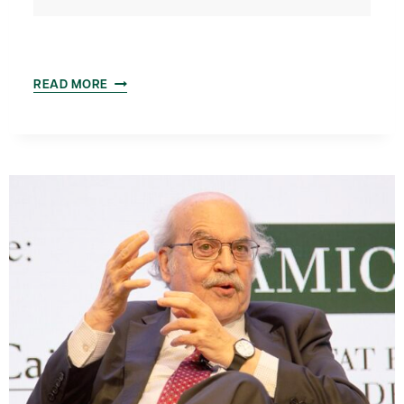
ACTE
READ MORE
DE
LLIURAMENT
DEL
PREMI
ALEXANDRE
PEDRÓS
AL
DR.
ANTONI
CASTELLS
OLIVERES