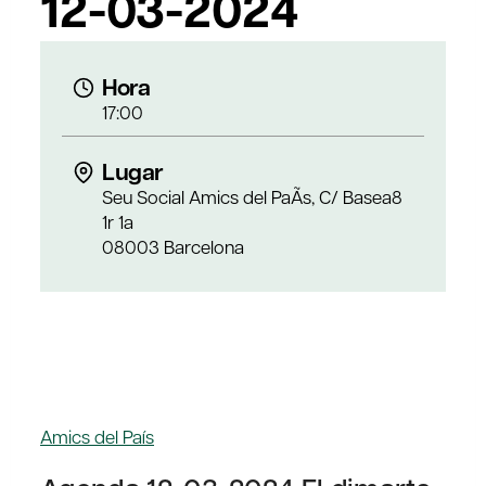
12-03-2024
Hora
17:00
Lugar
Seu Social Amics del PaÃ­s, C/ Basea8
1r 1a
08003 Barcelona
Amics del País