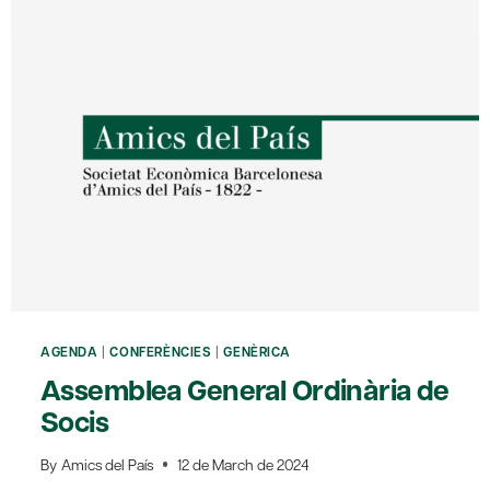
ALEXANDRE
PEDRÓS
AL
DR.
ANDREU
MAS-
COLELL
AGENDA
|
CONFERÈNCIES
|
GENÈRICA
Assemblea General Ordinària de
Socis
By
Amics del País
12 de March de 2024