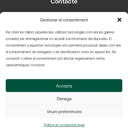
Contacte
Carrer Basea, 8
Gestionar el consentiment
08003 Barcelona
T.
+34 93 319 28 54
Per oferir les millors experiències, utilitzem tecnologies com ara les galetes
info@amicsdelpais.com
(cookies) per emmagatzemar i/o accedir a la informació del dispositiu. El
consentiment a aquestes tecnologies ens permetrà processar dades com ara
Suscripció Newsletter
el comportament de navegació o els identificadors únics en aquest lloc. No
consentir o retirar el consentiment pot afectar negativament certes
LinkedIn
YouTub
X
Bl
característiques i funcions.
© 2026 Societat Econòmica Barcelonesa d'Amics del País
Accepta
Política de Privacidad y Avís Legal
Política de Cookies
Denega
Web by Ideamatic
Veure preferències
Política de cookies
Avís legal