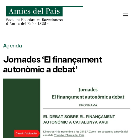
Skip
to
content
Agenda
Jornades ‘El finançament
autonòmic a debat’