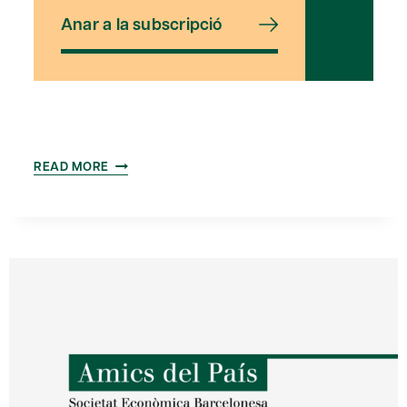
Anar a la subscripció
VISITA
READ MORE
A
L
´INSTITUT
DE
RECERCA
BIOMÈDICA
DE
BARCELONA
(IRB)