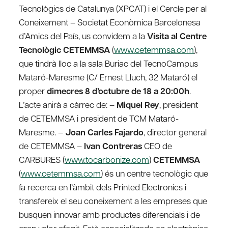
Tecnològics de Catalunya (XPCAT) i el Cercle per al
Coneixement – Societat Econòmica Barcelonesa
d’Amics del País, us convidem a la
Visita al Centre
Tecnològic CETEMMSA
(
www.cetemmsa.com
),
que tindrà lloc a la sala Buriac del TecnoCampus
Mataró-Maresme (C/ Ernest Lluch, 32 Mataró) el
proper
dimecres 8 d’octubre de 18 a 20:00h
.
L’acte anirà a càrrec de: –
Miquel Rey
, president
de CETEMMSA i president de TCM Mataró-
Maresme. –
Joan Carles Fajardo
, director general
de CETEMMSA –
Ivan Contreras
CEO de
CARBURES (
www.tocarbonize.com
)
CETEMMSA
(
www.cetemmsa.com
) és un centre tecnològic que
fa recerca en l’àmbit dels Printed Electronics i
transfereix el seu coneixement a les empreses que
busquen innovar amb productes diferencials i de
gran valor afegit. Està especialitzada en electrònica