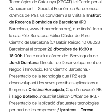
Tecnològics de Catalunya (XPCAT) i el Cercle per al
Coneixement – Societat Econòmica Barcelonesa
d’Amics del País, us convidem a la visita a l’
Institut
de Recerca Biomèdica de Barcelona
(IRB
Barcelona, www.irbbarcelona.org), que tindrà lloc a
la sala Fèlix Serratosa Edifici Clúster del Parc
Científic de Barcelona (C/ Baldiri Reixac, 10 08028
Barcelona) el proper
22 d’octubre de 16:30 a
18:00h
. L’acte anirà a càrrec de: -Benvinguda de
Jordi Quintana
, Director de Desenvolupament de
Negoci i Innovació, Parc Cientific Barcelona. -
Presentació de la tecnologia que l’IRB està
desenvolupant i les seves possibles aplicacions a
l’empresa,
Cristina Horcajada
, Cap d’Innovació IRB
i
Tiago Botelho
,
Industrial Liaison Officer
del IRB. -
Presentació de l’aplicació d’aquestes tecnologies
per part de les empreses: ƒ
Iproteos – Teresa