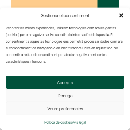
Subscriu-te al butlletí
Gestionar el consentiment
Subscriu-te als nostre butlletí per
Per oferir les millors experiències, utilitzem tecnologies com ara les galetes
estar al dia de tot el que fem. Pots
(cookies) per emmagatzemar i/o accedir a la informació del dispositiu. El
rebre el
butlletí d’Amics del País
i
consentiment a aquestes tecnologies ens permetrà processar dades com ara
de
Barcelona Tribuna
, amb
el comportament de navegació o els identificadors únics en aquest lloc. No
informació sobre les nostres
consentir o retirar el consentiment pot afectar negativament certes
activitats i notícies destacades, les
característiques i funcions.
convocatòries i novetats de les
conferències que organitzem.
Accepta
Anar a la subscripció
Denega
Veure preferències
Política de cookies
Avís legal