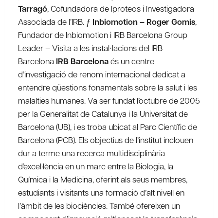
Tarragó
, Cofundadora de Iproteos i Investigadora
Associada de l’IRB. ƒ
Inbiomotion – Roger Gomis
,
Fundador de Inbiomotion i IRB Barcelona Group
Leader – Visita a les instal∙lacions del IRB
Barcelona
IRB Barcelona
és un centre
d’investigació de renom internacional dedicat a
entendre qüestions fonamentals sobre la salut i les
malalties humanes. Va ser fundat l’octubre de 2005
per la Generalitat de Catalunya i la Universitat de
Barcelona (UB), i es troba ubicat al Parc Científic de
Barcelona (PCB). Els objectius de l’institut inclouen
dur a terme una recerca multidisciplinària
d’excel·lència en un marc entre la Biologia, la
Química i la Medicina, oferint als seus membres,
estudiants i visitants una formació d’alt nivell en
l’àmbit de les biociències. També ofereixen un