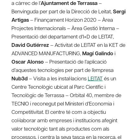
a càrrec de l’
Ajuntament de Terrassa
–
Benvinguda per part de la Direcció de Leitat,
Sergi
Artigas
– Finançament Horizon 2020 – Àrea
Projectes Internacionals – Àrea Gestió Interna –
Presentació del departament d’I+D de LEITAT,
David Gutiérrez
– Activitat de LEITAT en la KET de
ADVANCED MANUFACTURING,
Magí Galindo
i
Oscar Alonso
– Presentació de l’aplicació
d’aquestes tecnologies per part de l’empresa
Nub3d
– Visita a les instal·lacions
LEITAT
és un
Centre Tecnològic ubicat al Parc Científic i
Tecnològic de Terrassa – Orbital 40, membre de
TECNIO i reconegut pel Ministeri d’Economia i
Competitivitat. El centre té com a objectiu
col•laborar amb empreses i institucions afegint
valor tecnològic tant als productes com als
processos, i centra la seva tasca en la recerca, el