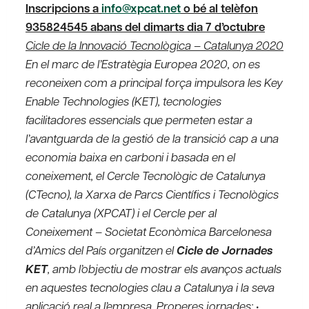
Inscripcions a
info@xpcat.net
o bé al telèfon
935824545 abans del dimarts dia 7 d’octubre
Cicle de la Innovació Tecnològica – Catalunya 2020
En el marc de l’Estratègia Europea 2020, on es
reconeixen com a principal força impulsora les Key
Enable Technologies (KET), tecnologies
facilitadores essencials que permeten estar a
l’avantguarda de la gestió de la transició cap a una
economia baixa en carboni i basada en el
coneixement, el Cercle Tecnològic de Catalunya
(CTecno), la Xarxa de Parcs Científics i Tecnològics
de Catalunya (XPCAT) i el Cercle per al
Coneixement – Societat Econòmica Barcelonesa
d’Amics del País organitzen el
Cicle de Jornades
KET
, amb l’objectiu de mostrar els avanços actuals
en aquestes tecnologies clau a Catalunya i la seva
aplicació real a l’empresa.
Properes jornades
: •