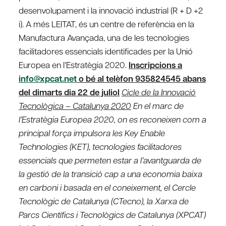
desenvolupament i la innovació industrial (R + D +2
i). A més LEITAT, és un centre de referència en la
Manufactura Avançada, una de les tecnologies
facilitadores essencials identificades per la Unió
Europea en l’Estratègia 2020.
Inscripcions a
info@xpcat.net
o bé al telèfon 935824545 abans
del dimarts dia 22 de juliol
Cicle de la Innovació
Tecnològica – Catalunya 2020
En el marc de
l’Estratègia Europea 2020, on es reconeixen com a
principal força impulsora les Key Enable
Technologies (KET), tecnologies facilitadores
essencials que permeten estar a l’avantguarda de
la gestió de la transició cap a una economia baixa
en carboni i basada en el coneixement, el Cercle
Tecnològic de Catalunya (CTecno), la Xarxa de
Parcs Científics i Tecnològics de Catalunya (XPCAT)