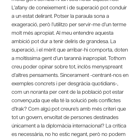
L’afany de coneixement i de superació pot conduir
a un estat delirant. Potser la paraula sona a
exageració, però l’utilitzo per servir-me d’un terme
molt més apropiat. Al meu entendre aquesta
ambició pot dur a tenir deliris de grandesa. La
superació, i el mèrit que arribar-hi comporta, doten
a moltíssima gent d’un tarannà inapropiat. Tothom
creu poder opinar sobre tot, inclòs menyspreant
d’altres pensaments. Sincerament -centrant-nos en
exemples concrets i per desgràcia quotidians-,
com un noranta per cent de la població pot estar
convençuda que ella té la solució pels conflictes
d’Irak? Com algú pot creure’s amb més criteri que
tot un govern, envoltat de persones destinades
únicament a la diplomàcia internacional? La crítica
es necessària, no ho estic negant, però no podem