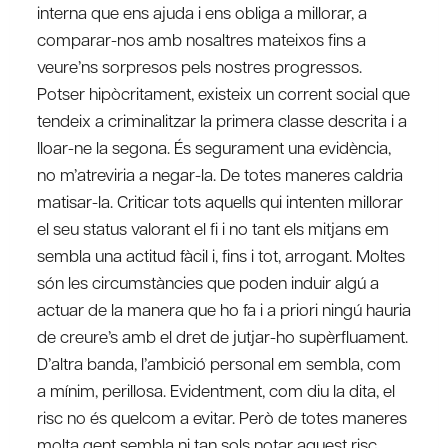
interna que ens ajuda i ens obliga a millorar, a
comparar-nos amb nosaltres mateixos fins a
veure’ns sorpresos pels nostres progressos.
Potser hipòcritament, existeix un corrent social que
tendeix a criminalitzar la primera classe descrita i a
lloar-ne la segona. És segurament una evidència,
no m’atreviria a negar-la. De totes maneres caldria
matisar-la. Criticar tots aquells qui intenten millorar
el seu status valorant el fi i no tant els mitjans em
sembla una actitud fàcil i, fins i tot, arrogant. Moltes
són les circumstàncies que poden induir algú a
actuar de la manera que ho fa i a priori ningú hauria
de creure’s amb el dret de jutjar-ho supèrfluament.
D’altra banda, l’ambició personal em sembla, com
a mínim, perillosa. Evidentment, com diu la dita, el
risc no és quelcom a evitar. Però de totes maneres
molta gent sembla ni tan sols notar aquest risc.