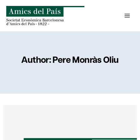
Skip
to
content
Author: Pere Monràs Oliu