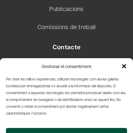
Publicacions
Comissions de treball
Contacte
Carrer Basea, 8
Gestionar el consentiment
08003 Barcelona
T.
+34 93 319 28 54
Per oferir les millors experiències, utilitzem tecnologies com ara les galetes
info@amicsdelpais.com
(cookies) per emmagatzemar i/o accedir a la informació del dispositiu. El
consentiment a aquestes tecnologies ens permetrà processar dades com ara
Suscripció Newsletter
el comportament de navegació o els identificadors únics en aquest lloc. No
consentir o retirar el consentiment pot afectar negativament certes
LinkedIn
YouTub
X
Bl
característiques i funcions.
© 2026 Societat Econòmica Barcelonesa d'Amics del País