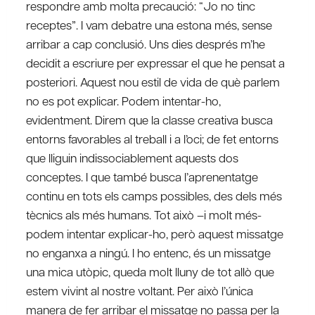
respondre amb molta precaució: “Jo no tinc
receptes”. I vam debatre una estona més, sense
arribar a cap conclusió. Uns dies després m’he
decidit a escriure per expressar el que he pensat a
posteriori. Aquest nou estil de vida de què parlem
no es pot explicar. Podem intentar-ho,
evidentment. Direm que la classe creativa busca
entorns favorables al treball i a l’oci; de fet entorns
que lliguin indissociablement aquests dos
conceptes. I que també busca l’aprenentatge
continu en tots els camps possibles, des dels més
tècnics als més humans. Tot això –i molt més-
podem intentar explicar-ho, però aquest missatge
no enganxa a ningú. I ho entenc, és un missatge
una mica utòpic, queda molt lluny de tot allò que
estem vivint al nostre voltant. Per això l’única
manera de fer arribar el missatge no passa per la