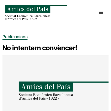
Skip
to
content
Publicacions
No intentem convèncer!