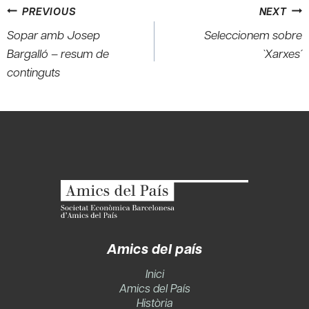
Post
PREVIOUS
NEXT
navigation
Sopar amb Josep
Seleccionem sobre
Bargalló – resum de
`Xarxes´
continguts
Amics del país
Inici
Amics del País
Història