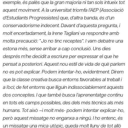
exemple, és palès que la gran majoria ni tan sols intueix tot
aquest moviment. A la universitat triomfa l’AEP (Associació
d’Estudiants Progressistes) que, d’altra banda, és d’un
conservadorisme indecent. Davant d’aquesta pregunta, i
molt encertadament, la Irene Tagliani va respondre amb
molta precaució: “Jo no tinc receptes”. I vam debatre una
estona més, sense arribar a cap conclusió. Uns dies
després m’he decidit a escriure per expressar el que he
pensat a posteriori. Aquest nou estil de vida de què parlem
no es pot explicar. Podem intentar-ho, evidentment. Direm
que la classe creativa busca entorns favorables al treball i
a l’oci; de fet entorns que lliguin indissociablement aquests
dos conceptes. I que també busca l’aprenentatge continu
en tots els camps possibles, des dels més tècnics als més
humans. Tot això –i molt més- podem intentar explicar-ho,
però aquest missatge no enganxa a ningú. I ho entenc, és
un missatge una mica utòpic, queda molt lluny de tot allò