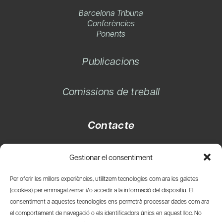
Barcelona Tribuna
Conferències
Ponents
Publicacions
Comissions de treball
Contacte
Carrer Basea, 8
Gestionar el consentiment
08003 Barcelona
T.
+34 93 319 28 54
Per oferir les millors experiències, utilitzem tecnologies com ara les galetes
info@amicsdelpais.com
(cookies) per emmagatzemar i/o accedir a la informació del dispositiu. El
consentiment a aquestes tecnologies ens permetrà processar dades com ara
Suscripció Newsletter
el comportament de navegació o els identificadors únics en aquest lloc. No