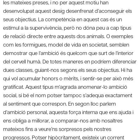
les mateixes preses, i no per aquest motiu han
desenvolupat aquest desig desenfrenat d’aconseguir els
seus objectius. La competència en aquest cas és un
estímul a la supervivència, però no dóna peu a cap tipus
de relació directe entre aquests dos animals. O exemples
com les formigues, model de vida en societat, semblen
demostrar que l’ambició és quelcom que surt de l’interior
del cervell humà. De totes maneres en podríem diferenciar
dues classes, guiant-nos segons els seus objectius. Hi ha
qui vol acumular honors o mèrits, i sentir-se per això més
gratificat. Aquest tipus m’agrada anomenar-lo ambició
social, si bé el nom potser tampoc s’adequa exactament
al sentiment que correspon. En segon lloc parlem
d’ambició personal, aquesta força interna que ens ajuda i
ens obliga a millorar, a comparar-nos amb nosaltres
mateixos fins a veure’ns sorpresos pels nostres
progressos. Potser hipòcritament, existeix un corrent