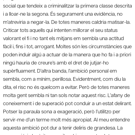
social que tendeix a criminalitzar la primera classe descrita
i a lloar-ne la segona. És segurament una evidència, no
m’atreviria a negar-la. De totes maneres caldria matisar-la.
Criticar tots aquells qui intenten millorar el seu status
valorant el fi i no tant els mitjans em sembla una actitud
fàcil i, fins i tot, arrogant. Moltes són les circumstàncies que
poden induir algú a actuar de la manera que ho fa i a priori
ningú hauria de creure’s amb el dret de jutjar-ho
supèrfluament. D’altra banda, l’ambició personal em
sembla, com a mínim, perillosa. Evidentment, com diu la
dita, el risc no és quelcom a evitar. Però de totes maneres
molta gent sembla ni tan sols notar aquest risc. L’afany de
coneixement i de superació pot conduir a un estat delirant.
Potser la paraula sona a exageració, però l’utilitzo per
servir-me d’un terme molt més apropiat. Al meu entendre
aquesta ambició pot dur a tenir deliris de grandesa. La