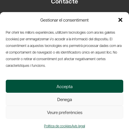
Contacte
Carrer Basea, 8
Gestionar el consentiment
08003 Barcelona
T.
+34 93 319 28 54
Per oferir les millors experiències, utilitzem tecnologies com ara les galetes
info@amicsdelpais.com
(cookies) per emmagatzemar i/o accedir a la informació del dispositiu. El
consentiment a aquestes tecnologies ens permetrà processar dades com ara
Suscripció Newsletter
el comportament de navegació o els identificadors únics en aquest lloc. No
consentir o retirar el consentiment pot afectar negativament certes
LinkedIn
YouTub
X
Bl
característiques i funcions.
© 2026 Societat Econòmica Barcelonesa d'Amics del País
Accepta
Política de Privacidad y Avís Legal
Política de Cookies
Denega
Web by Ideamatic
Veure preferències
Política de cookies
Avís legal