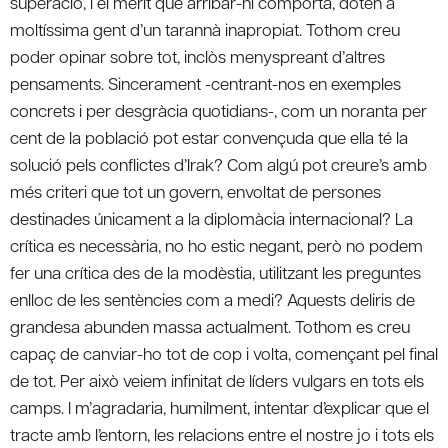
superació, i el mèrit que arribar-hi comporta, doten a
moltíssima gent d’un tarannà inapropiat. Tothom creu
poder opinar sobre tot, inclòs menyspreant d’altres
pensaments. Sincerament -centrant-nos en exemples
concrets i per desgràcia quotidians-, com un noranta per
cent de la població pot estar convençuda que ella té la
solució pels conflictes d’Irak? Com algú pot creure’s amb
més criteri que tot un govern, envoltat de persones
destinades únicament a la diplomàcia internacional? La
crítica es necessària, no ho estic negant, però no podem
fer una crítica des de la modèstia, utilitzant les preguntes
enlloc de les sentències com a medi? Aquests deliris de
grandesa abunden massa actualment. Tothom es creu
capaç de canviar-ho tot de cop i volta, començant pel final
de tot. Per això veiem infinitat de líders vulgars en tots els
camps. I m’agradaria, humilment, intentar d’explicar que el
tracte amb l’entorn, les relacions entre el nostre jo i tots els