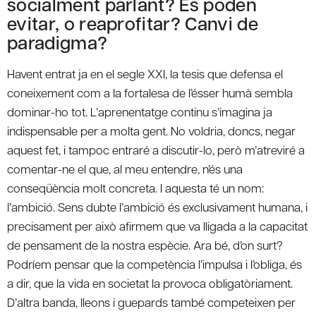
socialment parlant? Es poden
evitar, o reaprofitar? Canvi de
paradigma?
Havent entrat ja en el segle XXI, la tesis que defensa el
coneixement com a la fortalesa de l’ésser humà sembla
dominar-ho tot. L’aprenentatge continu s’imagina ja
indispensable per a molta gent. No voldria, doncs, negar
aquest fet, i tampoc entraré a discutir-lo, però m’atreviré a
comentar-ne el que, al meu entendre, n’és una
conseqüència molt concreta. I aquesta té un nom:
l’ambició. Sens dubte l’ambició és exclusivament humana, i
precisament per això afirmem que va lligada a la capacitat
de pensament de la nostra espècie. Ara bé, d’on surt?
Podríem pensar que la competència l’impulsa i l’obliga, és
a dir, que la vida en societat la provoca obligatòriament.
D’altra banda, lleons i guepards també competeixen per