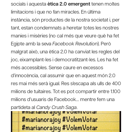
socials i aquesta
ètica 2.0 emergent
tenen moltes
limitacions i que no fan miracles. En última
instància, són productes de la nostra societat i, per
tant, estan condemnats a heretar totes les nostres
manies i misèries (no cal més que veure què ha fet
Egipte amb la seva
Facebook Revolution
). Però
malgrat això, una ètica 2.0 ha canviat les regles del
joc, eixamplant-les i democratitzant-les. Les ha fet
més accessibles. Sense caure en excessos
d’innocència, cal assumir que en aquest món 2.0
res mai més serà igual. Res s’escapa als ulls de 400
milions de tuitaires. Tot es pot compartir entre 1.100
milions d’usuaris de Facebook… mentre fem una
partideta al
Candy Crush Saga
.