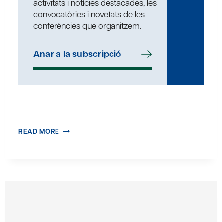
activitats i notícies destacades, les
convocatòries i novetats de les
conferències que organitzem.
Anar a la subscripció
UNA
READ MORE
ÈTICA
2.0
PER
A
UN
MÓN
2.0?