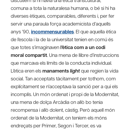
comuna a tota la naturalesa humana, o bé si hi ha
diverses ètiques, comparables, diferents i, per fer
servir una paraula força academicista d’aquells
anys ’90,
incommensurables
. El que aquella ètica
de l’escola i la de la universitat tenien en comú és
que totes s’imaginaven
l’ètica com a un codi
moral compartit
. Una mena de llibre d’instruccions
que marcava els límits de la conducta individual.
L’ètica eren els
manaments
light
que regien la vida
social. Tan acceptats tàcitament per tothom, com
explícitament se n’acceptava la sanció per a qui els
incomplís. Un món ordenat i propi de la Modernitat,
una mena de dolça Arcàdia on allò bo tenia
recompensa i allò dolent, càstig. Però aquell món
ordenat de la Modernitat, on teníem els móns
endreçats per Primer, Segon i Tercer, es va