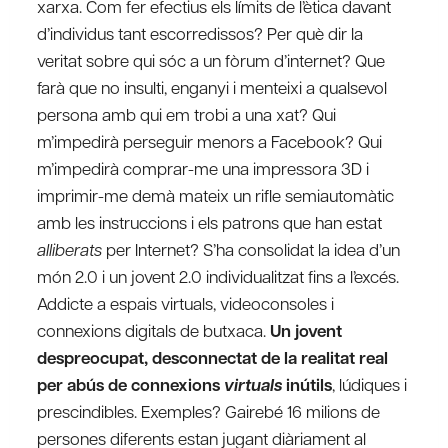
xarxa. Com fer efectius els límits de l’ètica davant
d’individus tant escorredissos? Per què dir la
veritat sobre qui sóc a un fòrum d’internet? Que
farà que no insulti, enganyi i menteixi a qualsevol
persona amb qui em trobi a una xat? Qui
m’impedirà perseguir menors a Facebook? Qui
m’impedirà comprar-me una impressora 3D i
imprimir-me demà mateix un rifle semiautomàtic
amb les instruccions i els patrons que han estat
alliberats
per Internet? S’ha consolidat la idea d’un
món 2.0 i un jovent 2.0 individualitzat fins a l’excés.
Addicte a espais virtuals, videoconsoles i
connexions digitals de butxaca.
Un jovent
despreocupat, desconnectat de la realitat real
per abús de connexions
virtuals
inútils
, lúdiques i
prescindibles. Exemples? Gairebé 16 milions de
persones diferents estan jugant diàriament al