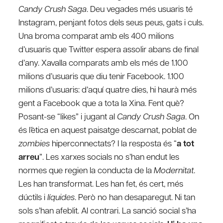
Candy Crush Saga
. Deu vegades més usuaris té
Instagram, penjant fotos dels seus peus, gats i culs.
Una broma comparat amb els 400 milions
d’usuaris que Twitter espera assolir abans de final
d’any. Xavalla comparats amb els més de 1.100
milions d’usuaris que diu tenir Facebook. 1.100
milions d’usuaris: d’aquí quatre dies, hi haurà més
gent a Facebook que a tota la Xina. Fent què?
Posant-se “likes” i jugant al
Candy Crush Saga
. On
és l’ètica en aquest paisatge descarnat, poblat de
zombies
hiperconnectats? I la resposta és “
a tot
arreu
”. Les xarxes socials no s’han endut les
normes que regien la conducta de la
Modernitat
.
Les han transformat. Les han fet, és cert, més
dúctils i
líquides
. Però no han desaparegut. Ni tan
sols s’han afeblit. Al contrari. La sanció social s’ha