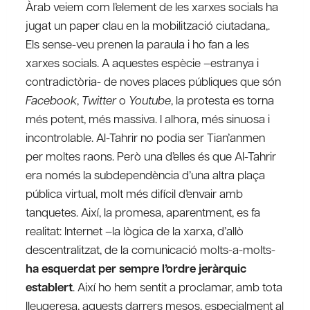
Àrab veiem com l’element de les xarxes socials ha
jugat un paper clau en la mobilització ciutadana,.
Els sense-veu prenen la paraula i ho fan a les
xarxes socials. A aquestes espècie –estranya i
contradictòria- de noves places públiques que són
Facebook
,
Twitter
o
Youtube
, la protesta es torna
més potent, més massiva. I alhora, més sinuosa i
incontrolable. Al-Tahrir no podia ser Tian’anmen
per moltes raons. Però una d’elles és que Al-Tahrir
era només la subdependència d’una altra plaça
pública virtual, molt més difícil d’envair amb
tanquetes. Així, la promesa, aparentment, es fa
realitat: Internet –la lògica de la xarxa, d’allò
descentralitzat, de la comunicació molts-a-molts-
ha esquerdat per sempre l’ordre jeràrquic
establert
. Així ho hem sentit a proclamar, amb tota
lleugeresa, aquests darrers mesos, especialment al