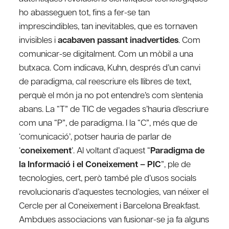
ho abasseguen tot, fins a fer-se tan
imprescindibles, tan inevitables, que es tornaven
invisibles i
acabaven passant inadvertides
. Com
comunicar-se digitalment. Com un mòbil a una
butxaca. Com indicava, Kuhn, després d’un canvi
de paradigma, cal reescriure els llibres de text,
perquè el món ja no pot entendre’s com s’entenia
abans. La “T” de TIC de vegades s’hauria d’escriure
com una “P”, de paradigma. I la “C”, més que de
‘comunicació’, potser hauria de parlar de
‘
coneixement
’. Al voltant d’aquest “
Paradigma de
la Informació i el Coneixement – PIC
”, ple de
tecnologies, cert, però també ple d’usos socials
revolucionaris d’aquestes tecnologies, van néixer el
Cercle per al Coneixement i Barcelona Breakfast.
Ambdues associacions van fusionar-se ja fa alguns