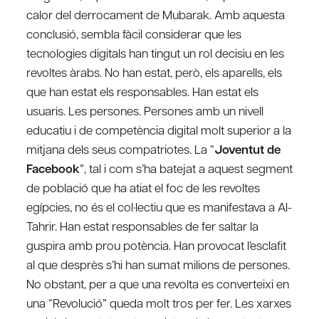
calor del derrocament de Mubarak. Amb aquesta
conclusió, sembla fàcil considerar que les
tecnologies digitals han tingut un rol decisiu en les
revoltes àrabs. No han estat, però, els aparells, els
que han estat els responsables. Han estat els
usuaris. Les persones. Persones amb un nivell
educatiu i de competència digital molt superior a la
mitjana dels seus compatriotes. La “
Joventut de
Facebook
”, tal i com s’ha batejat a aquest segment
de població que ha atiat el foc de les revoltes
egípcies, no és el col·lectiu que es manifestava a Al-
Tahrir. Han estat responsables de fer saltar la
guspira amb prou potència. Han provocat l’esclafit
al que desprès s’hi han sumat milions de persones.
No obstant, per a que una revolta es converteixi en
una “Revolució” queda molt tros per fer. Les xarxes