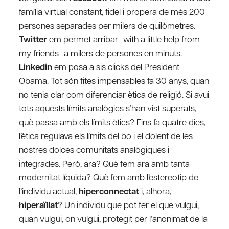
família virtual constant, fidel i propera de més 200
persones separades per milers de quilòmetres.
Twitter
em permet arribar -with a little help from
my friends- a milers de persones en minuts.
Linkedin
em posa a sis clicks del President
Obama. Tot són fites impensables fa 30 anys, quan
no tenia clar com diferenciar ètica de religió. Si avui
tots aquests límits analògics s’han vist superats,
què passa amb els límits ètics? Fins fa quatre dies,
l’ètica regulava els límits del bo i el dolent de les
nostres dolces comunitats analògiques i
integrades. Però, ara? Què fem ara amb tanta
modernitat líquida? Què fem amb l’estereotip de
l’individu actual,
hiperconnectat
i, alhora,
hiperaïllat
? Un individu que pot fer el que vulgui,
quan vulgui, on vulgui, protegit per l’anonimat de la