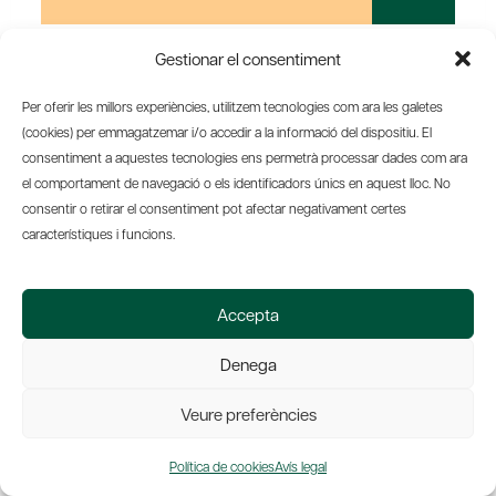
Gestionar el consentiment
Per oferir les millors experiències, utilitzem tecnologies com ara les galetes
LA
READ MORE
(cookies) per emmagatzemar i/o accedir a la informació del dispositiu. El
JOVENTUT
consentiment a aquestes tecnologies ens permetrà processar dades com ara
DE
el comportament de navegació o els identificadors únics en aquest lloc. No
FACEBOOK
consentir o retirar el consentiment pot afectar negativament certes
I
característiques i funcions.
L’EGIPTE
2.0
Accepta
Denega
Veure preferències
Política de cookies
Avís legal