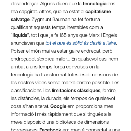
desendreçar. Alguns diuen que la
tecnologia
ens
l’ha capgirat. Altres, que ha estat el
capitalisme
salvatge
. Zygmunt Bauman ha fet fortuna
qualificant aquests temps inestables com a
“
líquids
”, tot i que ja fa 165 anys que Marx i Engels
anunciaven que
tot el que és sòlid és desfà a l’aire
.
Potser el món mai va estar gaire endreçat, però
endreçadet s’explica millor… En qualsevol cas, hem
arribat a uns temps força convulsos on la
tecnologia ha transformat totes les dimensions de
les nostres vides sense marxa enrere possible. Les
classificacions i les
limitacions clàssiques
, l’ordre,
les distàncies, la durada, els
tempos
de qualsevol
cosa s’han alterat.
Google
em proporciona més
informació i més ràpidament que si tingués a la
meva disposició una biblioteca de dimensions
borgesianes.
Facebook
em manté connectat a una