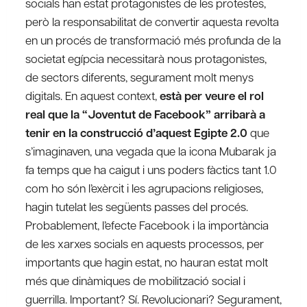
socials han estat protagonistes de les protestes,
però la responsabilitat de convertir aquesta revolta
en un procés de transformació més profunda de la
societat egípcia necessitarà nous protagonistes,
de sectors diferents, segurament molt menys
digitals. En aquest context,
està per veure el rol
real que la “Joventut de Facebook” arribarà a
tenir en la construcció d’aquest Egipte 2.0
que
s’imaginaven, una vegada que la icona Mubarak ja
fa temps que ha caigut i uns poders fàctics tant 1.0
com ho són l’exèrcit i les agrupacions religioses,
hagin tutelat les següents passes del procés.
Probablement, l’efecte Facebook i la importància
de les xarxes socials en aquests processos, per
importants que hagin estat, no hauran estat molt
més que dinàmiques de mobilització social i
guerrilla. Important? Sí. Revolucionari? Segurament,