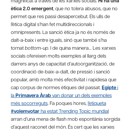
magnificat a través de les xarxes socials.
Hi ha una
ètica 2.0 emergent
, que no tolera abusos, que no
permet que res passi desapercebut. Els ulls de
l’ètica digital s’han fet multidireccionals i
omnipresents. La sanció ètica ja no és només de
dalt-a-baix i entre iguals, sinó que també s’ha
tornat
bottom-up
. I de quina manera… Les xarxes
socials ofereixen molts exemples al llarg dels
darrers anys de capacitat d’autoorganització, de
coordinació de-baix-a-dalt, de pressió i sanció
popular, amb molta més efectivitat i rapidesa que
cap corpus de normes ètiques del passat.
Egipte
i
la
Primavera Àrab
van donar un dels exemples
més socorreguts
. Fa poques hores,
l’etiqueta
#volemvotar
ha estat Trending Topic mundial
arran d’una mena de flash mob espontània sorgida
d’aquest raconet del món. És cert que les xarxes