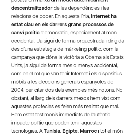
descentralitzador
de les dependències i les
relacions de poder. En aquesta línia,
Internet ha
estat clau en els darrers grans processos de
canvi polític
‘democràtic’, especialment al món
occidental. Ja sigui de forma orquestrada i dirigida
des d’una estratègia de màrketing polític, com la
campanya que dóna la victòria a Obama als Estats
Units, ja sigui de forma més o menys accidental,
com en el rol que van tenir Internet i els dispositius
mòbils a les eleccions generals espanyoles de
2004, per citar dos dels exemples més notoris. No
obstant, al llarg dels darrers mesos hem vist com
aquestes profecies es feien més realitat que mai.
Hem estat testimonis immediats de l’autèntic
impacte polític que poden tenir aquestes
tecnologies. A
Tunísia, Egipte, Marroc
i tot el món