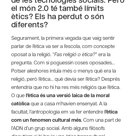
el món 2.0 té també límits
ètics? Els ha perdut o són
diferents?
Segurament, la primera vegada que vaig sentir
parlar de l’ètica va ser a l’escola, com concepte
oposat a la religió. “
Fas religió o ètica?
” era la
pregunta. Com si poguessin coses oposades…
Potser aleshores intuïa més o menys què era la
religió, però l’ètica… què devia ser l’ètica? Després
entendria que no hi ha res més religiós que l’ètica.
O que
l’ètica és una versió laica de la moral
catòlica
que a casa m’havien ensenyat. A la
facultat, l’antropologia em va fer entendre
l’ètica
com un fenomen cultural
més
. Com una part de
l’ADN d’un grup social. Amb alguns filòsofs
discutíem si hi havia una ètica transcultural,