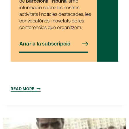
de
Barcelona Tribuna
, amb
informació sobre les nostres
activitats i notícies destacades, les
convocatòries i novetats de les
conferències que organitzem.
Anar a la subscripció
LES
READ MORE
TIC
COM
A
CANVI
DE
PARADIGMA.