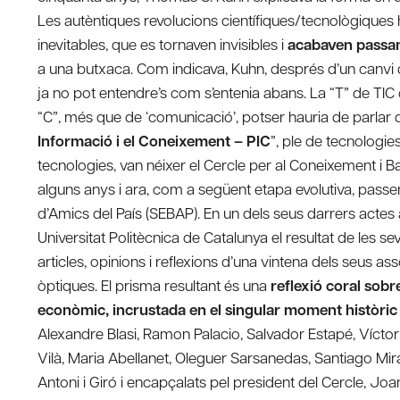
Les autèntiques revolucions científiques/tecnològiques h
inevitables, que es tornaven invisibles i
acabaven passan
a una butxaca. Com indicava, Kuhn, després d’un canvi d
ja no pot entendre’s com s’entenia abans. La “T” de TIC
“C”, més que de ‘comunicació’, potser hauria de parlar d
Informació i el Coneixement – PIC
”, ple de tecnologie
tecnologies, van néixer el Cercle per al Coneixement i 
alguns anys i ara, com a següent etapa evolutiva, pass
d’Amics del País (SEBAP). En un dels seus darrers actes
Universitat Politècnica de Catalunya el resultat de les seve
articles, opinions i reflexions d’una vintena dels seus a
òptiques. El prisma resultant és una
reflexió coral sobre
econòmic, incrustada en el singular moment històric
Alexandre Blasi, Ramon Palacio, Salvador Estapé, Víctor 
Vilà, Maria Abellanet, Oleguer Sarsanedas, Santiago Mira
Antoni i Giró i encapçalats pel president del Cercle, Jo