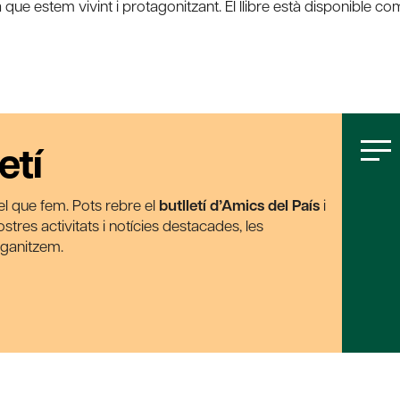
a que estem vivint i protagonitzant. El llibre està disponible co
etí
t el que fem. Pots rebre el
butlletí d’Amics del País
i
tres activitats i notícies destacades, les
rganitzem.