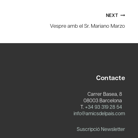
NEXT
Vespre amb el Sr. Mariano Marzo
Contacte
Carrer Basea, 8
08003 Barcelona
T.
+34 93 319 28 54
c
info@amicsdelpais.com
Suscripció Newsletter