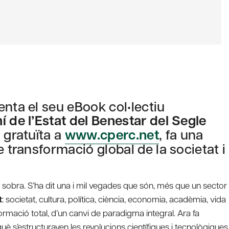
enta el seu eBook col•lectiu
 de l’Estat del Benestar del Segle
 gratuïta a
www.cperc.net
, fa una
e transformació global de la societat i
 sobra. S’ha dit una i mil vegades que són, més que un sector
t
: societat, cultura, política, ciència, economia, acadèmia, vida
formació total, d’un canvi de paradigma integral. Ara fa
 s’estructuraven les revolucions científiques i tecnològiques