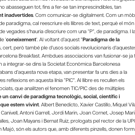
o abasseguen tot, fins a fer-se tan imprescindibles, tan
t inadvertides
. Com comunicar-se digitalment. Com un mòbi
e paradigma, cal reescriure els llibres de text, perquè el món
 de vegades s’hauria d’escriure com una “P”, de paradigma. I l
e ‘
coneixement
’. Al voltant d’aquest “
Paradigma de la
s, cert, però també ple d’usos socials revolucionaris d’aqueste
Barcelona Breakfast. Ambdues associacions van fusionar-se ja 
en a integrar-se dins la Societat Econòmica Barcelonesa
 abans d’aquesta nova etapa, van presentar fa uns dies a la
s reflexions en aquesta línia “PIC”. Al llibre es recullen els
ssociats, que analitzen el fenomen TIC/PIC des de múltiples
 un canvi de paradigma tecnològic, social, científic i
 que estem vivint
. Albert Benedicto, Xavier Castillo, Miquel Vil
Canivell, Antoni Garrell, Jordi Marin, Joan Cornet, Josep Mar
lles, Joan Mayans i Bernat Ruiz, prologats pel rector de la UP
an Majó, són els autors que, amb diferents pinzells, donen for