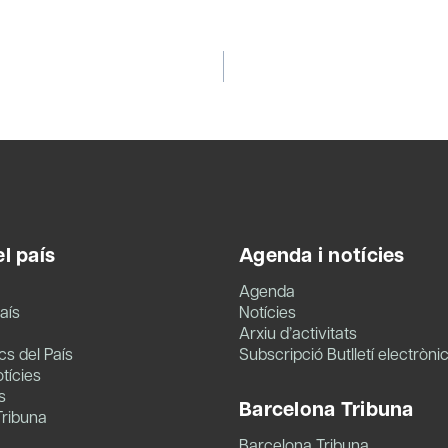
l país
Agenda i notícies
Agenda
aís
Notícies
Arxiu d’activitats
s del País
Subscripció Butlletí electròni
tícies
s
Barcelona Tribuna
Tribuna
Barcelona Tribuna