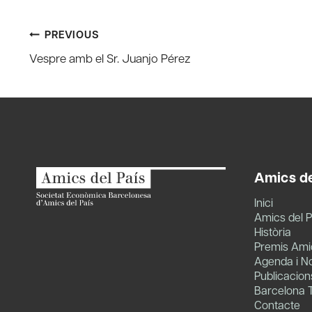
Post
PREVIOUS
Vespre amb el Sr. Juanjo Pérez
navigation
Amics de
Inici
Amics del P
Història
Premis Amic
Agenda i No
Publicacion
Barcelona 
Contacte