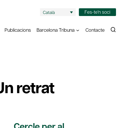
Fes-te'n soci
Català
Publicacions
Barcelona Tribuna
Contacte
n retrat
Cercle per al