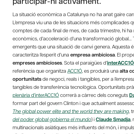
participar-hi activament.
La situació econòmica a Catalunya no ha anat gaire carr
L’empresa viu una de les situacions més complicades qu
comptes de cada final de mes, de cada trimestre, hi h
econòmics, d’acceleració d’una transformació global… 
emergents que una situació de canvi genera. Aquesta é
caracteritza l’esperit d’una
empresa ambiciosa
. El pro
empreses ambicioses
. Sota el paraigües d’
interACC1Ó
referència que organitza
ACC1Ó
, es produirà una
alta c
oportunitats
de negoci, reals i tangibles, per a l’empre
tangibles de transferència tecnològica. Oportunitats prà
plenària d’interACC1Ó
correrà a càrrec dels coneguts
D
formar part del govern Clinton i que actualment assess
The global power elite and the world they are making
, 
del poder global gobierna el mundo
) i
Claude Smadja
,
multinacionals asiàtiques més influents del món, i impul