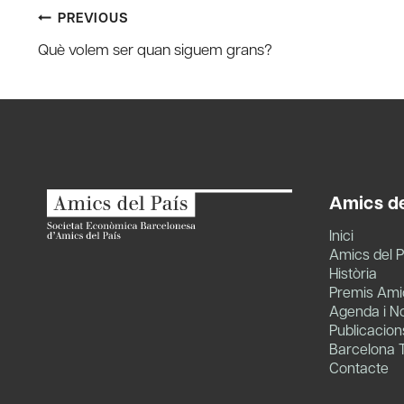
Post
PREVIOUS
Què volem ser quan siguem grans?
navigation
Amics de
Inici
Amics del P
Història
Premis Amic
Agenda i No
Publicacion
Barcelona 
Contacte