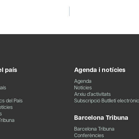
l país
Agenda i notícies
Agenda
aís
Notícies
Arxiu d’activitats
s del País
Subscripció Butlletí electròni
tícies
s
Barcelona Tribuna
Tribuna
Barcelona Tribuna
Conferències