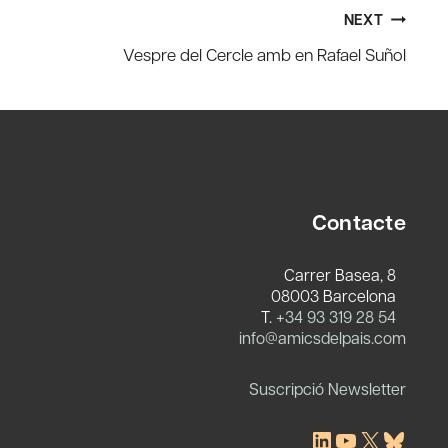
NEXT
Vespre del Cercle amb en Rafael Suñol
Contacte
Carrer Basea, 8
08003 Barcelona
T.
+34 93 319 28 54
c
info@amicsdelpais.com
Suscripció Newsletter
LinkedIn
YouTube
X
Blues