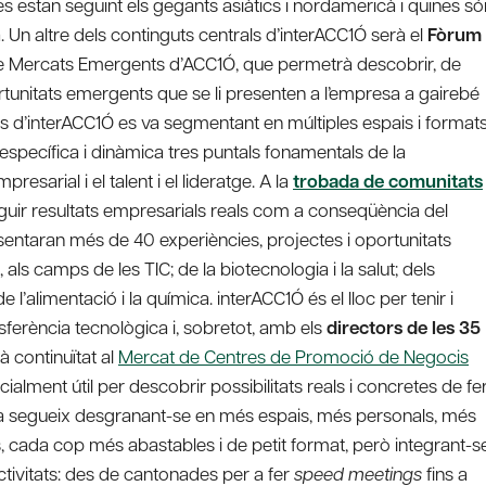
es estan seguint els gegants asiàtics i nordamericà i quines só
. Un altre dels continguts centrals d’interACC1Ó serà el
Fòrum
 de Mercats Emergents d’ACC1Ó, que permetrà descobrir, de
unitats emergents que se li presenten a l’empresa a gairebé
litats d’interACC1Ó es va segmentant en múltiples espais i format
específica i dinàmica tres puntals fonamentals de la
resarial i el talent i el lideratge. A la
trobada de comunitats
uir resultats empresarials reals com a conseqüència del
esentaran més de 40 experiències, projectes i oportunitats
ls camps de les TIC; de la biotecnologia i la salut; dels
e l’alimentació i la química. interACC1Ó és el lloc per tenir i
ferència tecnològica i, sobretot, amb els
directors de les 35
 continuïtat al
Mercat de Centres de Promoció de Negocis
ialment útil per descobrir possibilitats reals i concretes de fe
da segueix desgranant-se en més espais, més personals, més
, cada cop més abastables i de petit format, però integrant-s
activitats: des de cantonades per a fer
speed meetings
fins a