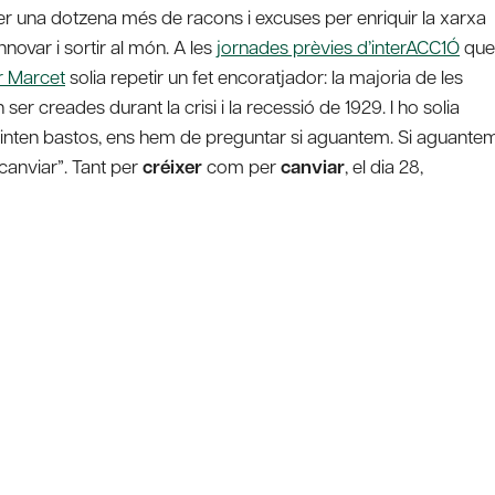
r una dotzena més de racons i excuses per enriquir la xarxa
novar i sortir al món. A les
jornades prèvies d’interACC1Ó
que
r Marcet
solia repetir un fet encoratjador: la majoria de les
 ser creades durant la crisi i la recessió de 1929. I ho solia
pinten bastos, ens hem de preguntar si aguantem. Si aguantem
canviar”. Tant per
créixer
com per
canviar
, el dia 28,