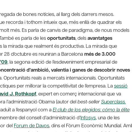
egada de bones notícies, al llarg dels darrers mesos.
e recorda i tothom intueix que, més enllà de quadrar els
a molt més. Es parla de canvis de paradigma, de nous models
També es parla de les
oportunitats
, dels
avantatges
s la mirada que realment és productiva. La mirada que
per 28 d’octubre es reuniran a Barcelona
més de 3.000
’09
, la segona edició de l’esdeveniment empresarial de
oncentració d’ambició, valentia i ganes de descobrir noves
sa. Oportunitats reals a mercats internacionals. Oportunitats
ctiques per millorar la competitivitat de l’empresa. La
sessió
avid J. Rothkopf
, expert en comerç internacional que va
ora l’administració Obama (autor del
best-seller
Superclass.
traduït a l’espanyol com a
El club de los elegidos: cómo la élite
 membre del consell d’administració d’
Infosys
, una de les
sor del
Forum de Davos
, dins el Fòrum Econòmic Mundial. Am