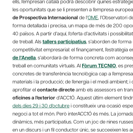
ells, l’empresari català podrà descobrir quines estratègi
les oportunitats que se li presenten a l’empresa europea
de Prospectiva Internacional
de l’
OME
, l’Observatori
forma detallada i precisa, un mapa de més de 200 oport
40 països. A partir d’aquí, l’oferta d’activitats i possibi
de treball. Als
tallers participatius
, s’aborden de forma 
competitivitat empresarial: el finançament, l’estratègia emp
de l’Anella
, s’abordarà de forma concreta com aconseg
treball en comunitats virtuals. Al
Fòrum TECNIO
, es pr
concretes de transferència tecnològica cap a l’empresa, a
materials i la producció; de l’energia i el medi ambient; i d
aprofitar el
contacte directe
amb els assessors en trans
oficines a l’exterior
d’ACC1Ó. Aquest últim element tindrà
dels dies 29 i 30 d’octubre
i constitueix una ocasió espec
negoci a tot el món. Però interACC1Ó és més. La jorna
dinàmics, més participatius. Com un joc de nines russes
en un discurs i un fil conductor únic, se succeeixen les 