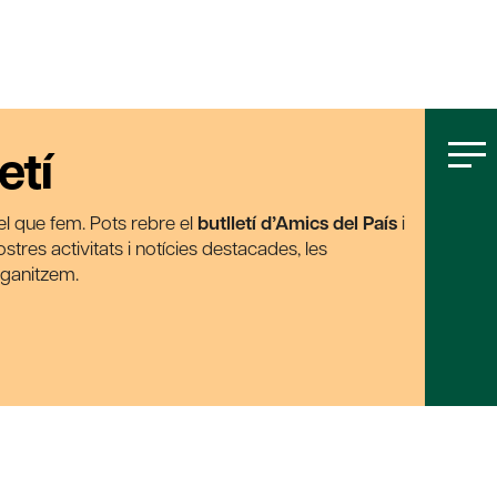
etí
t el que fem. Pots rebre el
butlletí d’Amics del País
i
tres activitats i notícies destacades, les
rganitzem.