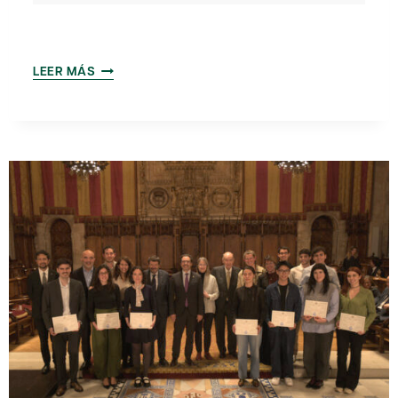
“CIÈNCIA
LEER MÁS
I
SALUT
PÚBLICA
AMENAÇADES
ALS
ESTATS
UNITS:
COM
POT
AFECTAR
A
EUROPA?”
CON
LÍDIA
HEREDIA
I