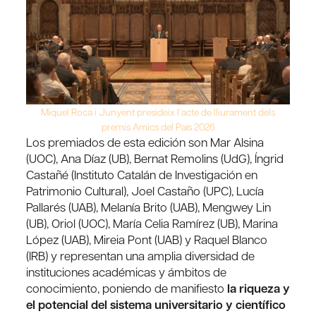
Miquel Roca i Junyent presideix l’acte de lliurament dels
premis Amics del País 2026
Los premiados de esta edición son Mar Alsina
(UOC), Ana Díaz (UB), Bernat Remolins (UdG), Íngrid
Castañé (Instituto Catalán de Investigación en
Patrimonio Cultural), Joel Castaño (UPC), Lucía
Pallarés (UAB), Melanía Brito (UAB), Mengwey Lin
(UB), Oriol (UOC), María Celia Ramírez (UB), Marina
López (UAB), Mireia Pont (UAB) y Raquel Blanco
(IRB) y representan una amplia diversidad de
instituciones académicas y ámbitos de
conocimiento, poniendo de manifiesto
la riqueza y
el potencial del sistema universitario y científico