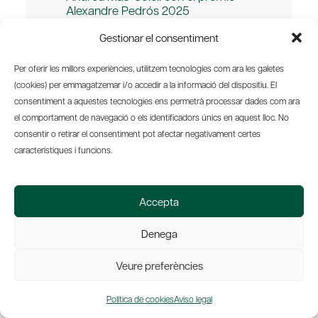
Alexandre Pedrós 2025
Gestionar el consentiment
Per oferir les millors experiències, utilitzem tecnologies com ara les galetes
(cookies) per emmagatzemar i/o accedir a la informació del dispositiu. El
consentiment a aquestes tecnologies ens permetrà processar dades com ara
AMICS
LEER MÁS
el comportament de navegació o els identificadors únics en aquest lloc. No
DEL
consentir o retirar el consentiment pot afectar negativament certes
PAÍS
característiques i funcions.
REFUERZA
SU
COMPROMISO
Accepta
CON
EL
Denega
TALENTO
Y
Veure preferències
LA
COHESIÓN
Política de cookies
Aviso legal
SOCIAL