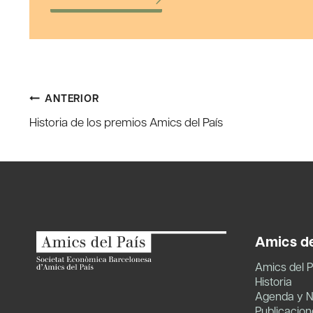
Navegación
ANTERIOR
Historia de los premios Amics del País
de
entradas
Amics de
Amics del P
Historia
Agenda y N
Publicacion