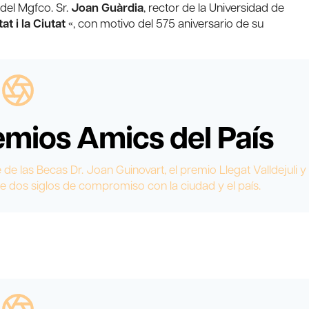
 del Mgfco. Sr.
Joan Guàrdia
, rector de la Universidad de
at i la Ciutat
«, con motivo del 575 aniversario de su
remios Amics del País
e las Becas Dr. Joan Guinovart, el premio Llegat Valldejuli y
de dos siglos de compromiso con la ciudad y el país.