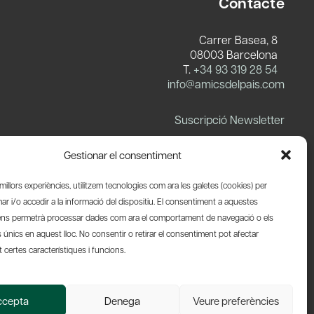
Contacte
Carrer Basea, 8
08003 Barcelona
T.
+34 93 319 28 54
info@amicsdelpais.com
Suscripció Newsletter
LinkedIn
YouTube
X
Blues
Gestionar el consentiment
s millors experiències, utilitzem tecnologies com ara les galetes (cookies) per
 i/o accedir a la informació del dispositiu. El consentiment a aquestes
ens permetrà processar dades com ara el comportament de navegació o els
s únics en aquest lloc. No consentir o retirar el consentiment pot afectar
certes característiques i funcions.
Web by Ideamatic
ccepta
Denega
Veure preferències