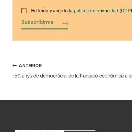
He leído y acepto la
política de privacidad (GDP
Subscribirme
Navegación
ANTERIOR
«50 anys de democràcia: de la transició econòmica a l
de
entradas