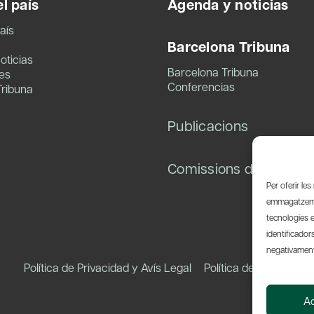
l país
Agenda y noticias
aís
Barcelona Tribuna
oticias
Barcelona Tribuna
es
Conferencias
Tribuna
Publicacions
Comissions de treball
Per oferir le
emmagatzemar
tecnologies 
identificador
negativament 
Política de Privacidad y Avís Legal
Política de Cookies
A