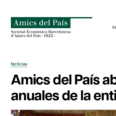
Saltar
al
contenido
In
Noticias
Amics del País ab
anuales de la ent