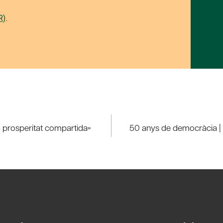
R)
.
a prosperitat compartida»
50 anys de democràcia | D