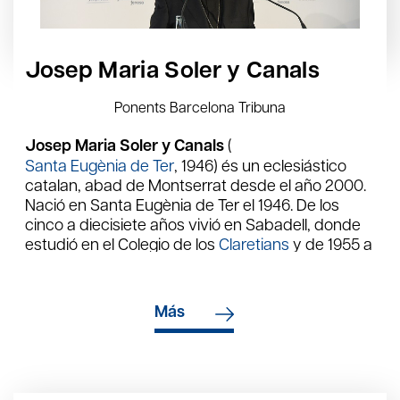
fou el prefecte durant set anys, i a l'Institut de
Litúrgia i al de Teologia Espiritual de Barcelona.
Des del 1992 és vicepresident de la Societat
Espanyola d'Estudis Monàstics (SEDEM) i ha estat
Josep Maria Soler y Canals
sotsdirector de la revista
Studia Monastica
. Fou
elegit abat de Montserrat per la comunitat del
Ponents Barcelona Tribuna
maig del 2000. És autor de nombrosos articles i
de llibres de litúrgia i espiritualitat.
Josep Maria Soler y Canals
(
Santa Eugènia de Ter
, 1946) és un eclesiástico
catalan, abad de Montserrat desde el año 2000.
Nació en Santa Eugènia de Ter el 1946. De los
cinco a diecisiete años vivió en Sabadell, donde
estudió en el Colegio de los
Claretians
y de 1955 a
1956 fue discípulo de
Pere Casaldàliga
. Después
estudió teología en el Seminario de los Claretians
en
Solsona
. Postuló como monje en la
Más
Abadia de Montserrat
el 1970, profesó el 1975 y el
1981 fué ordenado sacerdote. En 1976-77 colaboró
en el Instituto Ecumenico de Tantur (
Jerusalem
),
y en el Pontificio Ateneo de Sant Anselmo de