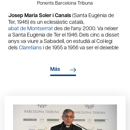
Ponents Barcelona Tribuna
Josep Maria Soler i Canals
(Santa Eugènia de
Ter, 1946) és un eclesiàstic català,
abat de Montserrat
des de l'any 2000. Va néixer
a Santa Eugènia de Ter el 1946. Dels cinc a disset
anys va viure a Sabadell, on estudià al Col·legi
dels
Claretians
i de 1955 a 1956 va ser el deixeble
de
Pere Casaldàliga
. Després estudià teologia al
Seminari dels Claretians a Solsona. Postulà com
monjo a l'
Abadia de Montserrat
el 1970, professà
Más
el 1975 i el 1981 fou ordenat sacerdot. En 1976-77
col·laborà a l'Institut Ecumènic de Tantur (
Jerusalem
) i al Pontifici Ateneu de Sant Anselm
de Roma es llicencià en teologia sacramentària
(1978-80). Visitador de la Província Hispànica de la
Congregació de Subiaco des del 1996. A
Montserrat ha estat mestre de novicis i prefecte
de júniors. També professor a l'Escola Filosòfica i
Teològica de l'Abadia de Montserrat, de la qual