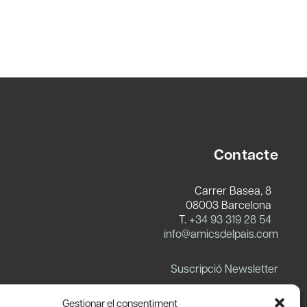
Contacte
Carrer Basea, 8
08003 Barcelona
T.
+34 93 319 28 54
info@amicsdelpais.com
Suscripció Newsletter
LinkedIn
YouTube
X
Blues
Gestionar el consentiment