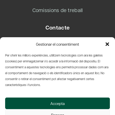
Comissions de treball
Contacte
Carrer Basea, 8
Gestionar el consentiment
08003 Barcelona
T.
+34 93 319 28 54
Per oferir les millors experiències, utilitzem tecnologies com ara les galetes
info@amicsdelpais.com
(cookies) per emmagatzemar i/o accedir a la informació del dispositiu. El
consentiment a aquestes tecnologies ens permetrà processar dades com ara
Suscripció Newsletter
el comportament de navegació o els identificadors únics en aquest lloc. No
consentir o retirar el consentiment pot afectar negativament certes
LinkedIn
YouTub
X
Bl
característiques i funcions.
© 2026 Societat Econòmica Barcelonesa d'Amics del País
Accepta
Política de Privacidad y Avís Legal
Política de Cookies
Denega