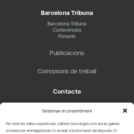
Barcelona Tribuna
Barcelona Tribuna
Conferències
Ponents
Publicacions
Comissions de treball
Contacte
Carrer Basea, 8
Gestionar el consentiment
08003 Barcelona
T.
+34 93 319 28 54
Per oferir les millors experiències, utilitzem tecnologies com ara les galetes
info@amicsdelpais.com
(cookies) per emmagatzemar i/o accedir a la informació del dispositiu. El