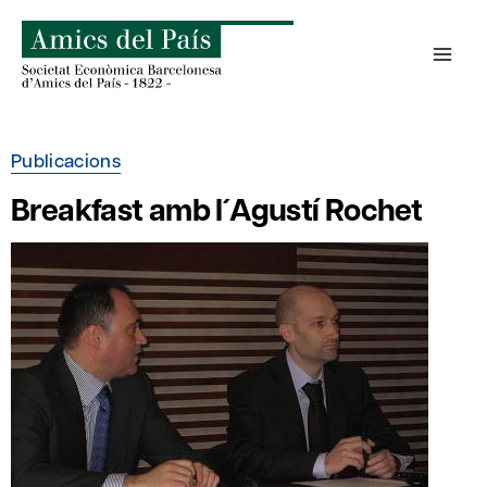
Skip
to
content
Publicacions
Breakfast amb l´Agustí Rochet