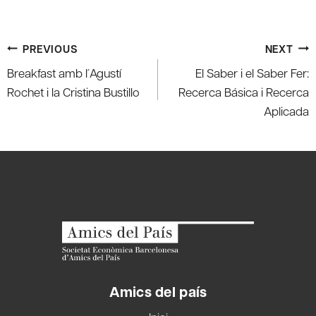
Post
PREVIOUS
NEXT
navigation
Breakfast amb l´Agustí
El Saber i el Saber Fer:
Rochet i la Cristina Bustillo
Recerca Básica i Recerca
Aplicada
Amics del país