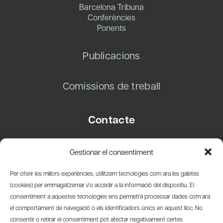
Barcelona Tribuna
Conferències
Ponents
Publicacions
Comissions de treball
Contacte
Carrer Basea, 8
Gestionar el consentiment
08003 Barcelona
T.
+34 93 319 28 54
Per oferir les millors experiències, utilitzem tecnologies com ara les galetes
info@amicsdelpais.com
(cookies) per emmagatzemar i/o accedir a la informació del dispositiu. El
consentiment a aquestes tecnologies ens permetrà processar dades com ara
Suscripció Newsletter
el comportament de navegació o els identificadors únics en aquest lloc. No
consentir o retirar el consentiment pot afectar negativament certes