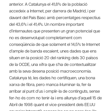
anterior. A Catalunya el 41,8% de la població
accedeix a Internet, per darrera de Madrid, i per
davant del País Basc amb percentatges respectius
del 43,6% i el 41,4%. Un nombre important
d’internautes que presenten un gran potencial que
no es desenvolupat completament com
conseqüència de que solament el 14,5% te Internet
d’ample de banda escaient, unes dades que ens
situen en la posició 20 del ranking dels 30 països
de la OCDE, una xifra que s’ha de contextualitzar
amb la seva desena posició macroeconomia.
Catalunya té, les dades ho certifiquen, una bona
xarxa de fibra, pero manca il•luminar-la, fer-la
arribar al punt d’us i omplir-la de continguts, sense
fer-ho és com no tenir-la i ens allunya d’aquell 15 de
Abril de 1998 quant el vice-president dels EE.UU