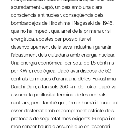
acuradament Japó, un país amb una clara
consciencia antinuclear, conseqüència dels
bombardejos de Hiroshima i Nagasaki del 1945,
que no ha impedit que, arrel de la primera crisi
energètica, apostes per possibilitar el
desenvolupament de la seva industria i garantir
l’abastiment dels ciutadans amb energia nuclear.
Una energia econòmica, per sota de 1,5 cèntims
per KWh, i ecològica. Japó avui disposa de 52
centrals tèrmiques d’urani, una d’elles, Fukushima
Daiichi-Dain, a tan sols 250 km de Tokio. Japó va
assumir la perillositat terminal de les centrals
nuclears, però també que, l’error humà i tècnic pot
ésser desterrat amb el compliment estricte dels
protocols de seguretat més exigents. Europa i el
món sencer hauria d’assumir que en l’escenari