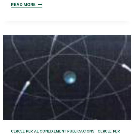
SECRETARIA
READ MORE
DE
TELECOMUNICACIONS
I
SOCIETAT
DE
LA
INFORMACIÓ
A
PRESIDÈNCIA:
RECONEIXEMENT
DE
LA
SEVA
IMPORTÀNCIA
O
ASSIGNACIÓ
EN
LA
CERCLE PER AL CONEIXEMENT PUBLICACIONS
|
CERCLE PER