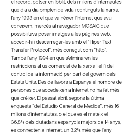
el record, potser en l’oblit, dels milions d’internautes
que dia a dia omplen de vida i continguts la xarxa,
l’any 1993 en el que va néixer l’Internet que avui
coneixem, mercès al navegador MOSAIC que
possibilitava posar imatges a les pàgines web,
accedir-hi i descarregar-les amb el “Hiper Text
Transfer Protocol”, més conegut com “http”.
També l’any 1994 en que s’eliminaren les
restriccions al us comercial de la xarxa i el fi del
control de la informació per part del govern dels
Estats Units. Des de llavors a Espanya el nombre de
persones que accedeixen a Internet no ha fet més
que créixer. El passat abril, segons la última
enquesta “del Estudio General de Medios”, més 16
milions d’internatutes, o el que es el mateix el
36,8% dels ciutadans espanyols majors de 14 anys,
es connecten a Internet, un 3,2% més que l’any