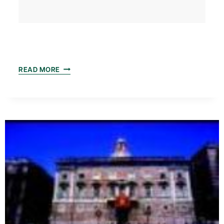
ESPAIS
READ MORE
D
´INNOVACIÓ
I
APRENENTATGE
EN
LES
ORGANITZACIONS