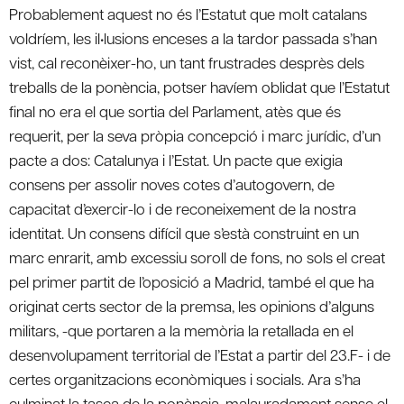
Probablement aquest no és l’Estatut que molt catalans
voldríem, les il•lusions enceses a la tardor passada s’han
vist, cal reconèixer-ho, un tant frustrades desprès dels
treballs de la ponència, potser havíem oblidat que l’Estatut
final no era el que sortia del Parlament, atès que és
requerit, per la seva pròpia concepció i marc jurídic, d’un
pacte a dos: Catalunya i l’Estat. Un pacte que exigia
consens per assolir noves cotes d’autogovern, de
capacitat d’exercir-lo i de reconeixement de la nostra
identitat. Un consens difícil que s’està construint en un
marc enrarit, amb excessiu soroll de fons, no sols el creat
pel primer partit de l’oposició a Madrid, també el que ha
originat certs sector de la premsa, les opinions d’alguns
militars, -que portaren a la memòria la retallada en el
desenvolupament territorial de l’Estat a partir del 23.F- i de
certes organitzacions econòmiques i socials. Ara s’ha
culminat la tasca de la ponència, malauradament sense el