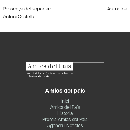
navigation
Ressenya del sopar amb
Asimetria
Antoni Castells
Amics del país
Inici
Amics del País
Història
Premis Amics del País
Agenda i Notícies