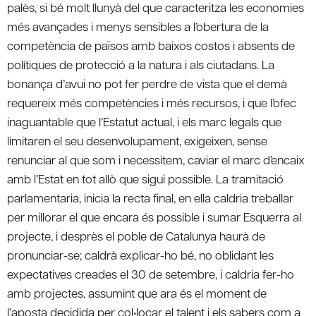
palès, si bé molt llunyà del que caracteritza les economies
més avançades i menys sensibles a l’obertura de la
competència de països amb baixos costos i absents de
polítiques de protecció a la natura i als ciutadans. La
bonança d’avui no pot fer perdre de vista que el demà
requereix més competències i més recursos, i que l’ofec
inaguantable que l’Estatut actual, i els marc legals que
limitaren el seu desenvolupament, exigeixen, sense
renunciar al que som i necessitem, caviar el marc d’encaix
amb l’Estat en tot allò que sigui possible. La tramitació
parlamentaria, inicia la recta final, en ella caldria treballar
per millorar el que encara és possible i sumar Esquerra al
projecte, i desprès el poble de Catalunya haurà de
pronunciar-se; caldrà explicar-ho bé, no oblidant les
expectatives creades el 30 de setembre, i caldria fer-ho
amb projectes, assumint que ara és el moment de
l’aposta decidida per col•locar el talent i els sabers com a