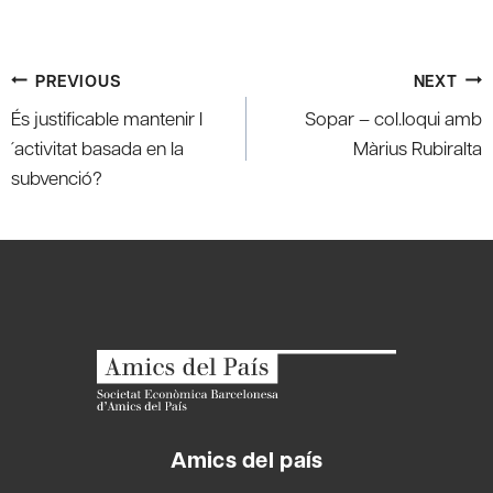
Post
PREVIOUS
NEXT
navigation
És justificable mantenir l
Sopar – col.loqui amb
´activitat basada en la
Màrius Rubiralta
subvenció?
Amics del país