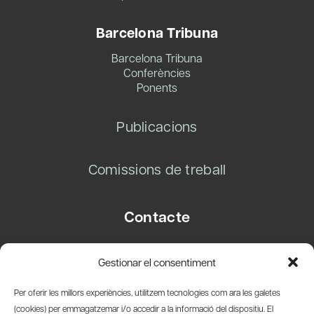
Barcelona Tribuna
Barcelona Tribuna
Conferències
Ponents
Publicacions
Comissions de treball
Contacte
Carrer Basea, 8
Gestionar el consentiment
08003 Barcelona
T.
+34 93 319 28 54
Per oferir les millors experiències, utilitzem tecnologies com ara les galetes
info@amicsdelpais.com
(cookies) per emmagatzemar i/o accedir a la informació del dispositiu. El