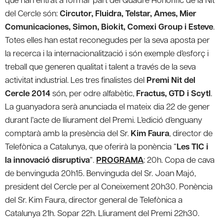
del Cercle són:
Circutor, Fluidra, Telstar, Ames, Mier
Comunicaciones, Simon, Biokit, Comexi Group i Esteve
.
Totes elles han estat reconegudes per la seva aposta per
la recerca i la internacionalització i són exemple d’esforç i
treball que generen qualitat i talent a través de la seva
activitat industrial. Les tres finalistes del
Premi Nit del
Cercle 2014
són, per odre alfabètic,
Fractus, GTD i Scytl
.
La guanyadora serà anunciada el mateix dia 22 de gener
durant l’acte de lliurament del Premi. L’edició d’enguany
comptarà amb la presència del Sr.
Kim Faura
, director de
Telefònica a Catalunya, que oferirà la ponència “
Les TIC i
la innovació disruptiva
“.
PROGRAMA
: 20h. Copa de cava
de benvinguda 20h15. Benvinguda del Sr. Joan Majó,
president del Cercle per al Coneixement 20h30. Ponència
del Sr. Kim Faura, director general de Telefònica a
Catalunya 21h. Sopar 22h. Lliurament del Premi 22h30.