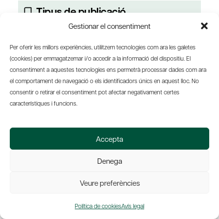
Tipus de publicació
Articles
Gestionar el consentiment
Data
Per oferir les millors experiències, utilitzem tecnologies com ara les galetes
(cookies) per emmagatzemar i/o accedir a la informació del dispositiu. El
31-07-2008
consentiment a aquestes tecnologies ens permetrà processar dades com ara
el comportament de navegació o els identificadors únics en aquest lloc. No
consentir o retirar el consentiment pot afectar negativament certes
característiques i funcions.
Joan Brunet i Mauri
No. Pel què sembla no en va
Accepta
tenir prou el secretari general
de CDC, Felip Puig, amb el
Denega
rebombori que va
desencadenar fa ara una
Veure preferències
setmana, quan dilluns es
refermava –encara que en
Política de cookies
Avís legal