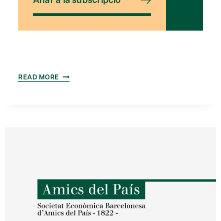
¿LAS
READ MORE
UNIVERSIDADES
HAN
DE
IR
A
VENDERSE?