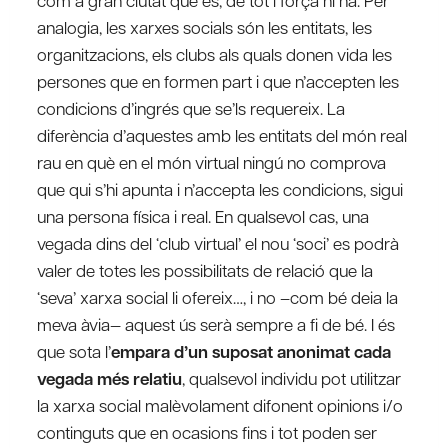
com a gran ciutat que és, de tot i força hi ha. Per
analogia, les xarxes socials són les entitats, les
organitzacions, els clubs als quals donen vida les
persones que en formen part i que n’accepten les
condicions d’ingrés que se’ls requereix. La
diferència d’aquestes amb les entitats del món real
rau en què en el món virtual ningú no comprova
que qui s’hi apunta i n’accepta les condicions, sigui
una persona física i real. En qualsevol cas, una
vegada dins del ‘club virtual’ el nou ‘soci’ es podrà
valer de totes les possibilitats de relació que la
‘seva’ xarxa social li ofereix…, i no –com bé deia la
meva àvia— aquest ús serà sempre a fi de bé. I és
que sota l’
empara d’un suposat anonimat cada
vegada més relatiu
, qualsevol individu pot utilitzar
la xarxa social malèvolament difonent opinions i/o
continguts que en ocasions fins i tot poden ser