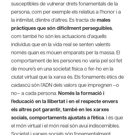
susceptibles de vulnerar drets fonamentals de la
persona, com per exemple els relatius a l’honor i a
la intimitat, d’entre d’altres. Es tracta de
males
pràctiques que són difícilment perseguibles
,
com també ho són les actuacions d’aquells
individus que en la vida real se senten valents
només quan es mouen emparats per la massa. El
comportament de les persones no varia pel sol fet
de moure’s en una societat física o fer-ho en la
ciutat virtual que la xarxa és. Els fonaments ètics de
cadascú són l’ADN dels valors que impregnen –o
no— a cada persona.
Només la formació i
l’educació en la llibertat i en el respecte envers
els altres pot garantir, també en les xarxes
socials, comportaments ajustats a l’ètica
. I és que
el món virtual i el món real són avui indiscernibles.
Societat i xarxes socials són fonamentalment