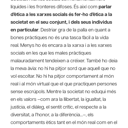
líquides i les fronteres difoses. És així com
parlar
d’ètica a les xarxes socials és fer-ho d’ètica a la
societat en el seu conjunt, i dels seus individus
en particular
. Destriar gra de la palla en quant a
bones pràctiques no és una tasca fàcil a la vida
real. Menys ho és encara a la xarxa i a les xarxes
socials en les que les males pràctiques
malauradament tendeixen a créixer. També ho deia
la meva àvia: no hi ha pitjor sord que aquell que no
vol escoltar. No hi ha pitjor comportament al món
real i al món virtual que el que practiquen persones
sense escrúpols. Mentre la societat no eduqui més
en els valors –com ara la llibertat, la igualtat, la
justícia, el diàleg, el sentit crític, el respecte a la
diversitat, a l’honor, a la diferència…–, els
comportaments ètics tant en el món real com en el