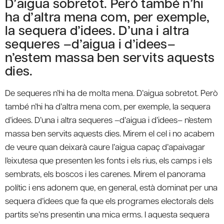
D’aigua sobretot. Però també n’hi
ha d’altra mena com, per exemple,
la sequera d’idees. D’una i altra
sequeres –d’aigua i d’idees–
n’estem massa ben servits aquests
dies.
De sequeres n’hi ha de molta mena. D’aigua sobretot. Però
també n’hi ha d’altra mena com, per exemple, la sequera
d’idees. D’una i altra sequeres –d’aigua i d’idees– n’estem
massa ben servits aquests dies. Mirem el cel i no acabem
de veure quan deixarà caure l’aigua capaç d’apaivagar
l’eixutesa que presenten les fonts i els rius, els camps i els
sembrats, els boscos i les carenes. Mirem el panorama
polític i ens adonem que, en general, està dominat per una
sequera d’idees que fa que els programes electorals dels
partits se’ns presentin una mica erms. I aquesta sequera