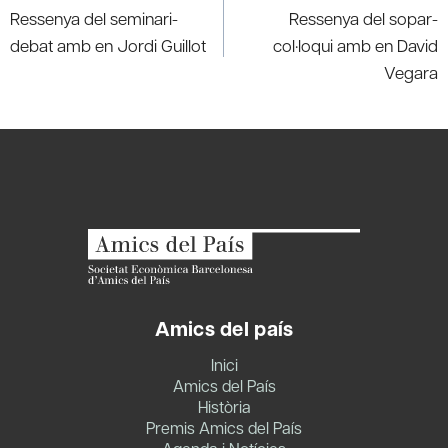
navigation
Ressenya del seminari-
Ressenya del sopar-
debat amb en Jordi Guillot
col·loqui amb en David
Vegara
Amics del país
Inici
Amics del País
Història
Premis Amics del País