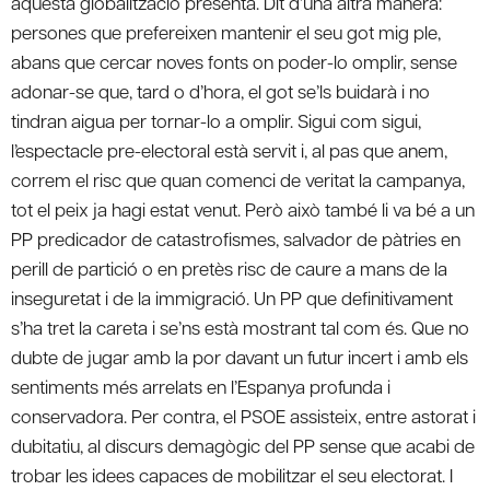
aquesta globalització presenta. Dit d’una altra manera:
persones que prefereixen mantenir el seu got mig ple,
abans que cercar noves fonts on poder-lo omplir, sense
adonar-se que, tard o d’hora, el got se’ls buidarà i no
tindran aigua per tornar-lo a omplir. Sigui com sigui,
l’espectacle pre-electoral està servit i, al pas que anem,
correm el risc que quan comenci de veritat la campanya,
tot el peix ja hagi estat venut. Però això també li va bé a un
PP predicador de catastrofismes, salvador de pàtries en
perill de partició o en pretès risc de caure a mans de la
inseguretat i de la immigració. Un PP que definitivament
s’ha tret la careta i se’ns està mostrant tal com és. Que no
dubte de jugar amb la por davant un futur incert i amb els
sentiments més arrelats en l’Espanya profunda i
conservadora. Per contra, el PSOE assisteix, entre astorat i
dubitatiu, al discurs demagògic del PP sense que acabi de
trobar les idees capaces de mobilitzar el seu electorat. I