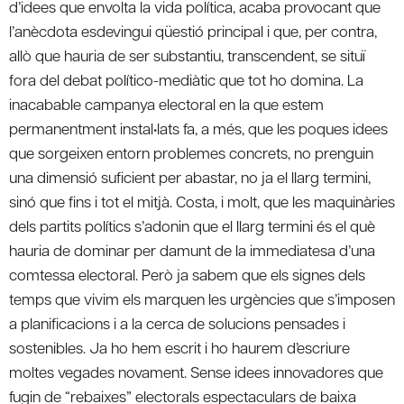
d’idees que envolta la vida política, acaba provocant que
l’anècdota esdevingui qüestió principal i que, per contra,
allò que hauria de ser substantiu, transcendent, se situï
fora del debat político-mediàtic que tot ho domina. La
inacabable campanya electoral en la que estem
permanentment instal•lats fa, a més, que les poques idees
que sorgeixen entorn problemes concrets, no prenguin
una dimensió suficient per abastar, no ja el llarg termini,
sinó que fins i tot el mitjà. Costa, i molt, que les maquinàries
dels partits polítics s’adonin que el llarg termini és el què
hauria de dominar per damunt de la immediatesa d’una
comtessa electoral. Però ja sabem que els signes dels
temps que vivim els marquen les urgències que s’imposen
a planificacions i a la cerca de solucions pensades i
sostenibles. Ja ho hem escrit i ho haurem d’escriure
moltes vegades novament. Sense idees innovadores que
fugin de “rebaixes” electorals espectaculars de baixa