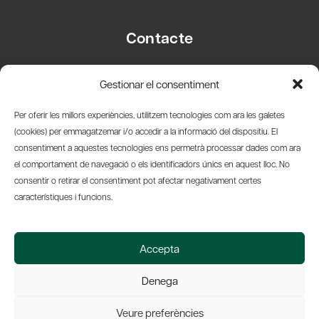
Contacte
Carrer Basea, 8
Gestionar el consentiment
08003 Barcelona
T.
+34 93 319 28 54
Per oferir les millors experiències, utilitzem tecnologies com ara les galetes
info@amicsdelpais.com
(cookies) per emmagatzemar i/o accedir a la informació del dispositiu. El
consentiment a aquestes tecnologies ens permetrà processar dades com ara
Suscripció Newsletter
el comportament de navegació o els identificadors únics en aquest lloc. No
consentir o retirar el consentiment pot afectar negativament certes
LinkedIn
YouTub
X
Bl
característiques i funcions.
© 2026 Societat Econòmica Barcelonesa d'Amics del País
Accepta
Política de Privacidad y Avís Legal
Política de Cookies
Denega
Web by Ideamatic
Veure preferències