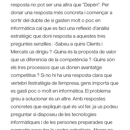
resposta no pot ser una altra que “Depèn”. Per
donar una resposta més concreta i començar a
sortir del dubte de si gasten molt o poc en
informàtica cal que es faci una reflexió d’anàlisi
estratègic que doni resposta a aquestes tres
preguntes senzilles : •Sabeu a quins Clients i
Mercats us dirigiu ? •Quina és la proposta de valor
que us diferencia de la competència ? •Quins són
els tres processos que us donen avantatge
competitiva ? Si no hi ha una resposta clara que
vertebri l’estratègia de l’empresa, gens importa que
es gasti poc o molt en informàtica. El problema
greu a solucionar és un altre. Amb respostes
concretes que expliquin què és vol fer, ja us podeu
preguntar si disposeu de les tecnologies
informàtiques i de les persones preparades que
permetin executar la vostra estratègia. Abans no