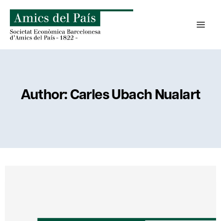
Skip
to
content
Author: Carles Ubach Nualart