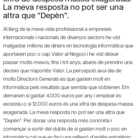
La meva resposta no pot ser una
altra que “Depèn”.
Al llarg de la meva vida professional a empreses
internacionals i nacionals de diversos sectors he vist
malgastar milions de diners en tecnologia informàtica que
aportaven poc o cap Valor al Negoci i he vist deixar
passar molts mesos, fins i tot anys, abans de prendre una
decisió que n’aportés Valor. La percepció avui dia de
molts Directors Generals és que gasten molt en
informàtica pels resultats que sembla que s’obtenen. Em
demanen si gastar 4,000 euros per any i empleat és
excessiu o si 12,000 euros és una xifra de despesa massa
exagerada. La meva resposta no pot ser una altra que
“Depèn”. Per donar una resposta més concreta i
començar a sortir del dubte de si gasten molt o poc en
informàtica cal que es faci una reflexió d’anàlisi estratègic