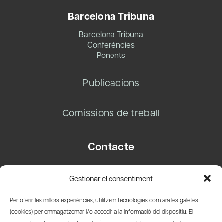
Barcelona Tribuna
Barcelona Tribuna
Conferències
Ponents
Publicacions
Comissions de treball
Contacte
Carrer Basea, 8
Gestionar el consentiment
08003 Barcelona
T.
+34 93 319 28 54
Per oferir les millors experiències, utilitzem tecnologies com ara les galetes
info@amicsdelpais.com
(cookies) per emmagatzemar i/o accedir a la informació del dispositiu. El