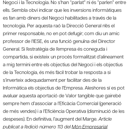
Negoci i la Tecnologia. No s’han “parlat” ni és “parlen” entre
ells. Sembla obvi indicar que les inversions informàtiques
es fan amb diners del Negoci habilitades a través de la
tecnologia. Per aquesta raó la Direcció General n’és el
primer responsable, no en pot defugir; com diu un amic
professor de l’IESE, és una funció genuïna del Director
General. Si l’estratègia de l’empresa és coneguda i
compartida, si existeix un procés formalitzat d’alineament
a mig termini entre els objectius del Negoci i els objectius
de la Tecnologia, és més fàcil trobar la resposta a si
s’inverteix adequadament per facilitar des de la
Informàtica els objectius de l’Empresa. Aleshores sí es pot
avaluar aquesta aportació de Valor tangible que gairebé
sempre hem d’associar a l’Eficàcia Comercial (generació
de més vendes) i a l’Eficiència Operativa (disminució de les
despeses). En definitiva, l’augment del Marge.
Article
publicat a l’edició número 113 del
Món Empresarial