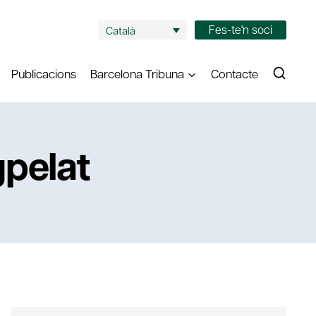
Fes-te'n soci
Català
Publicacions
Barcelona Tribuna
Contacte
gpelat