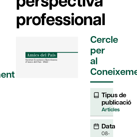
perspectiva
professional
Cercle
per
al
Coneixem
ent
Tipus de
publicació
Articles
Data
08-