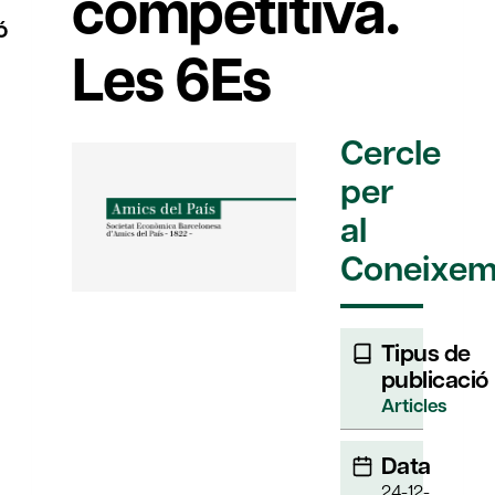
competitiva.
ó
Les 6Es
Cercle
per
al
Coneixem
Tipus de
publicació
Articles
Data
24-12-