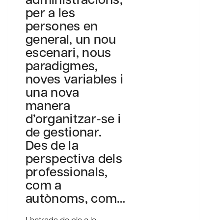
per a les
persones en
general, un nou
escenari, nous
paradigmes,
noves variables i
una nova
manera
d’organitzar-se i
de gestionar.
Des de la
perspectiva dels
professionals,
com a
autònoms, com…
L’entrada de ple a la