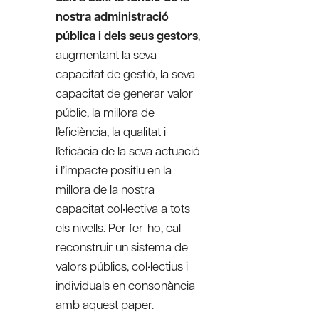
nostra administració
pública i dels seus gestors
,
augmentant la seva
capacitat de gestió, la seva
capacitat de generar valor
públic, la millora de
l’eficiència, la qualitat i
l’eficàcia de la seva actuació
i l’impacte positiu en la
millora de la nostra
capacitat col•lectiva a tots
els nivells. Per fer-ho, cal
reconstruir un sistema de
valors públics, col•lectius i
individuals en consonància
amb aquest paper.