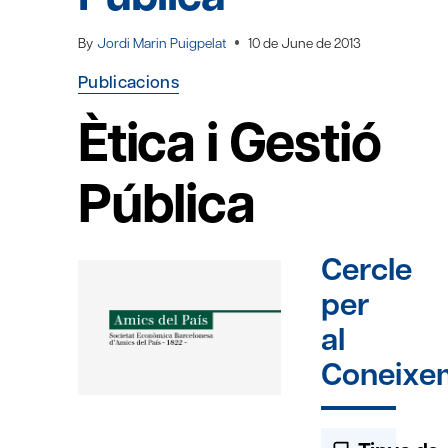
By
Jordi Marin Puigpelat
10 de June de 2013
Publicacions
Ètica i Gestió
Pública
Cercle
per
al
Coneixe