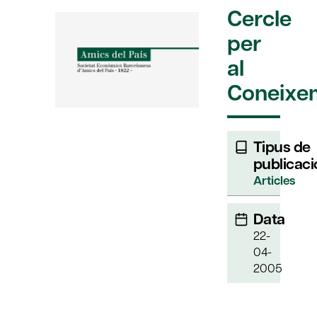
Cercle
per
al
Coneixe
Tipus de
publicaci
Articles
Data
22-
04-
2005