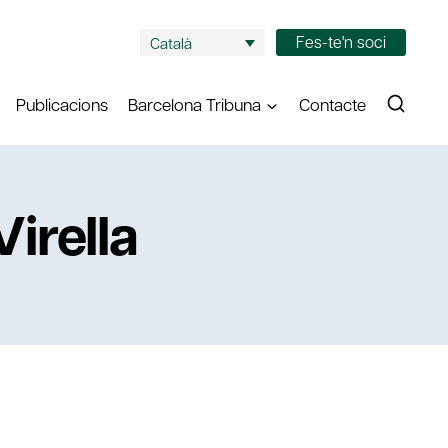
Fes-te'n soci
Català
Publicacions
Barcelona Tribuna
Contacte
irella