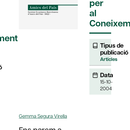
per
al
Coneixem
ment
Tipus de
publicació
Articles
ó
Data
15-10-
2004
Gemma Segura Virella
Ens parem a