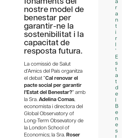
fonaments del
a
nostre model de
r
a
benestar per
n
garantir-ne la
t
sostenibilitat i la
i
r
capacitat de
l
resposta futura.
’
E
s
La comissió de Salut
t
d’Amics del País organitza
a
el debat “
Cal renovar el
t
pacte social per garantir
d
l’Estat del Benestar?
” amb
e
la Sra.
Adelina Comas
,
l
B
economista i directora del
e
Global Observatory of
n
Long-Term Obsevatory de
e
la London School of
s
Economics; la Sra.
Roser
t