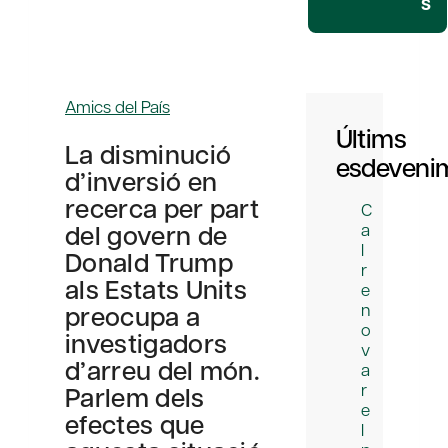
s
Amics del País
Últims
La disminució
esdeveni
d’inversió en
recerca per part
C
del govern de
a
l
Donald Trump
r
als Estats Units
e
preocupa a
n
o
investigadors
v
d’arreu del món.
a
r
Parlem dels
e
efectes que
l