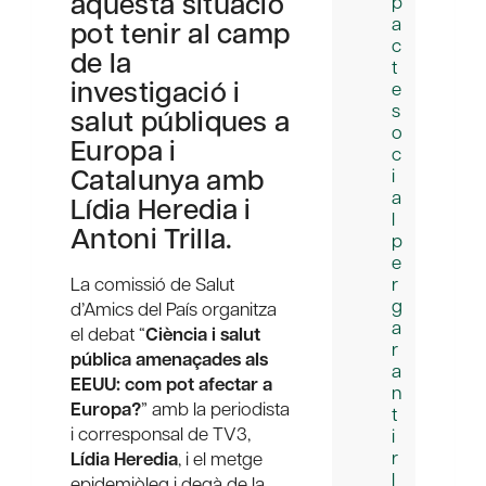
aquesta situació
p
a
pot tenir al camp
c
de la
t
investigació i
e
s
salut públiques a
o
Europa i
c
Catalunya amb
i
a
Lídia Heredia i
l
Antoni Trilla.
p
e
La comissió de Salut
r
g
d’Amics del País organitza
a
el debat “
Ciència i salut
r
pública amenaçades als
a
EEUU: com pot afectar a
n
Europa?
” amb la periodista
t
i corresponsal de TV3,
i
r
Lídia Heredia
, i el metge
l
epidemiòleg i degà de la