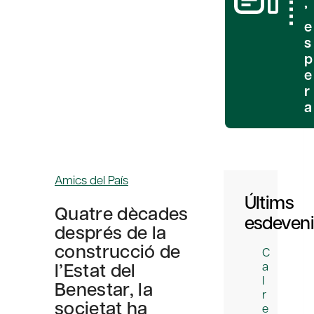
’
e
s
p
e
r
a
Amics del País
Últims
Quatre dècades
esdeven
després de la
construcció de
C
l’Estat del
a
l
Benestar, la
r
societat ha
e