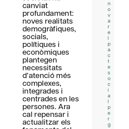
canviat
n
o
profundament:
v
noves realitats
a
r
demogràfiques,
e
socials,
l
polítiques i
p
a
econòmiques
c
plantegen
t
necessitats
e
s
d’atenció més
o
complexes,
c
integrades i
i
a
centrades en les
l
persones. Ara
p
cal repensar i
e
r
actualitzar els
g