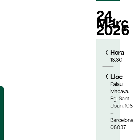
24.
Març
2026
Hora
18.30
Lloc
Palau
Macaya.
Pg. Sant
Joan, 108
–
Barcelona,
08037