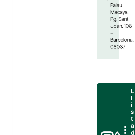
Palau
Macaya.
Pg. Sant
Joan, 108
–
Barcelona,
08037
L
l
i
s
t
a
d