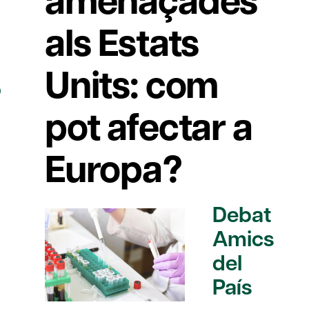
amenaçades
als Estats
Units: com
ó
pot afectar a
Europa?
Debat
Amics
del
País