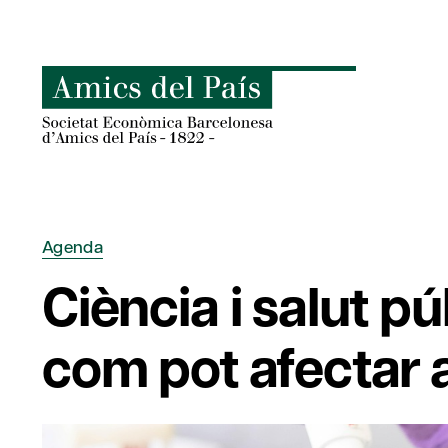
Skip
to
content
Agenda
Ciència i salut p
com pot afectar 