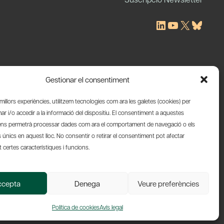
LinkedIn
YouTube
X
Blues
Gestionar el consentiment
s millors experiències, utilitzem tecnologies com ara les galetes (cookies) per
 i/o accedir a la informació del dispositiu. El consentiment a aquestes
ens permetrà processar dades com ara el comportament de navegació o els
s únics en aquest lloc. No consentir o retirar el consentiment pot afectar
certes característiques i funcions.
Web by Ideamatic
ccepta
Denega
Veure preferències
Política de cookies
Avís legal