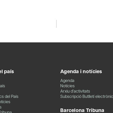
l país
Agenda i notícies
Agenda
aís
Notícies
Arxiu d’activitats
s del País
Subscripció Butlletí electròni
tícies
s
Barcelona Tribuna
Tribuna