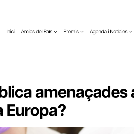
Inici
Amics del País
Premis
Agenda i Notícies
ública amenaçades a
a Europa?