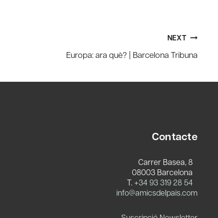
NEXT
Europa: ara què? | Barcelona Tribuna
Contacte
Carrer Basea, 8
08003 Barcelona
T.
+34 93 319 28 54
c
info@amicsdelpais.com
Suscripció Newsletter