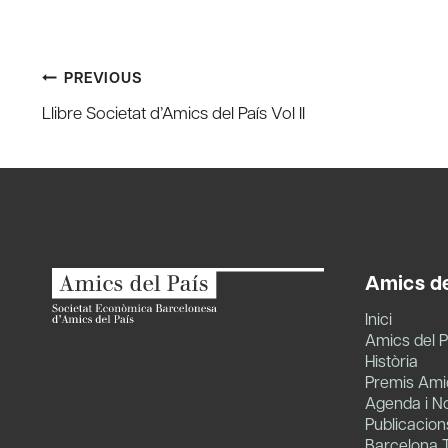
Post
PREVIOUS
Llibre Societat d’Amics del País Vol II
navigation
Amics de
Inici
Amics del P
Història
Premis Amic
Agenda i No
Publicacion
Barcelona 