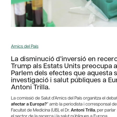
Amics del País
La disminució d’inversió en recer
Trump als Estats Units preocupa a
Parlem dels efectes que aquesta si
investigació i salut públiques a E
Antoni Trilla.
La comissió de Salut d’Amics del País organitza el debat
afectar a Europa?
” amb la periodista i corresponsal d
Facultat de Medicina (UB), el Dr.
Antoni Trilla
, per parla
el sector de la recerca i la salut públiques a Europa.