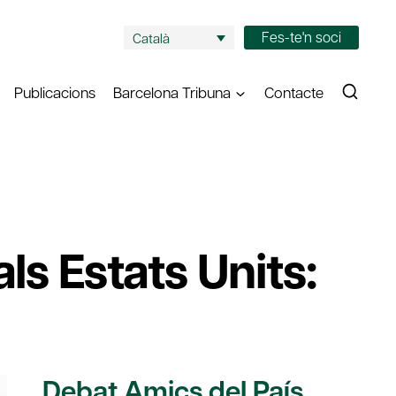
Fes-te'n soci
Català
Publicacions
Barcelona Tribuna
Contacte
ls Estats Units:
Debat Amics del País