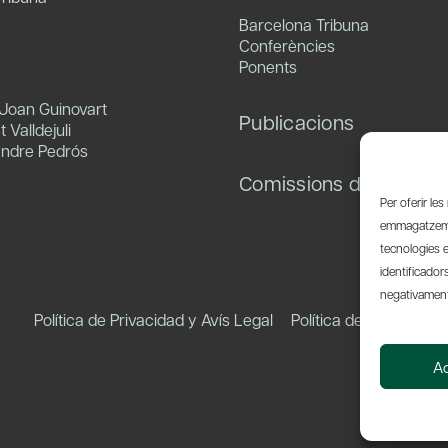
Barcelona Tribuna
Conferències
Ponents
 Joan Guinovart
Publicacions
 Valldejuli
andre Pedrós
Comissions de treball
Per oferir le
emmagatzemar
tecnologies 
identificador
negativament 
Política de Privacidad y Avís Legal
Política de Cookies
A