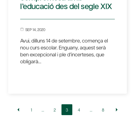
l’educació des del segle XIX
SEP 14, 2020
Avui, dilluns 14 de setembre, comença el
nou curs escolar. Enguany, aquest serà
ben excepcional i ple d’incerteses, que
obligarà…
1
…
2
3
4
…
8