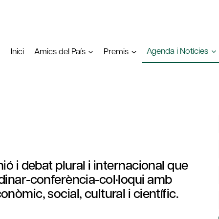
Agenda i Notícies
Inici
Amics del País
Premis
ó i debat plural i internacional que
dinar-conferència-col·loqui amb
òmic, social, cultural i científic.