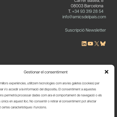
Carrer Basea, 8
08003 Barcelona
T.
+34 93 319 28 54
c
info@amicsdelpais.com
Suscripció Newsletter
LinkedIn
YouTube
X
Blues
Gestionar el consentiment
s millors experiències, utilitzem tecnologies com ara les galetes (cookies) per
 i/o accedir a la informació del dispositiu. El consentiment a aquestes
ens permetrà processar dades com ara el comportament de navegació o els
s únics en aquest lloc. No consentir o retirar el consentiment pot afectar
certes característiques i funcions.
Web by Ideamatic