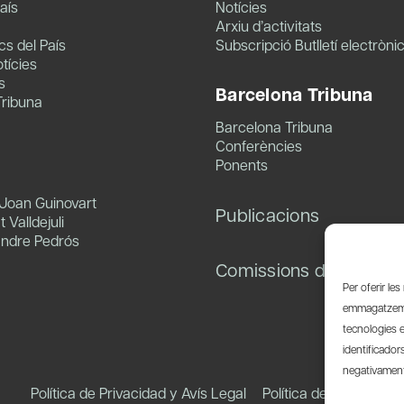
aís
Notícies
Arxiu d’activitats
s del País
Subscripció Butlletí electròni
tícies
s
Barcelona Tribuna
Tribuna
Barcelona Tribuna
Conferències
Ponents
 Joan Guinovart
Publicacions
 Valldejuli
andre Pedrós
Comissions de treball
Per oferir le
emmagatzemar
tecnologies 
identificador
negativament 
Política de Privacidad y Avís Legal
Política de Cookies