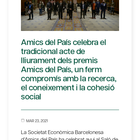
Amics del País celebra el
tradicional acte de
lliurament dels premis
Amics del País, un ferm
compromís amb la recerca,
el coneixement i la cohesió
social
MAR 23, 2021
La Societat Econòmica Barcelonesa
d’Amics del País ha celebrat avui al Saló de