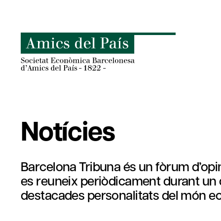
Skip
to
content
Notícies
Barcelona Tribuna és un fòrum d’opini
es reuneix periòdicament durant un 
destacades personalitats del món econ