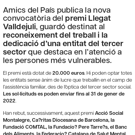
Amics del País publica la nova
convocatòria del
premi Llegat
Valldejuli
, guardó destinat al
reconeixement del treball i la
dedicació d’una entitat del tercer
sector
que destaca en l’atenció a
les persones més vulnerables.
El premi està dotat de
20.000 euros
. Hi poden optar totes
les entitats sense ànim de lucre que treballin en el camp de
l’assistència familiar, des de l’òptica del tercer sector social.
Les sol·licituds es poden enviar fins al 31 de gener de
2022
.
Han rebut, successivament, aquest premi
Acció Social
Montalegre, Ca?ritas Diocesana de Barcelona, la
Fundació COMTAL, la Fundacio? Pere Tarre?s, el Banc
dels Aliments, la Federacio? Catalana de Salut Mental,