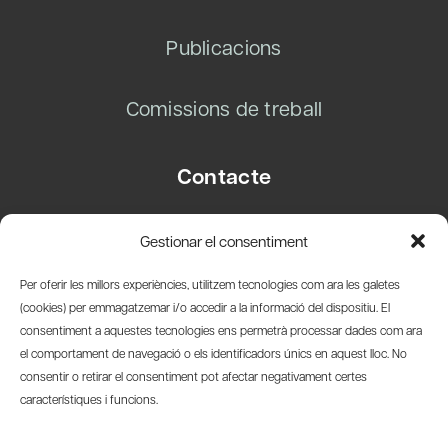
Publicacions
Comissions de treball
Contacte
Carrer Basea, 8
Gestionar el consentiment
08003 Barcelona
T.
+34 93 319 28 54
Per oferir les millors experiències, utilitzem tecnologies com ara les galetes
info@amicsdelpais.com
(cookies) per emmagatzemar i/o accedir a la informació del dispositiu. El
consentiment a aquestes tecnologies ens permetrà processar dades com ara
Suscripció Newsletter
el comportament de navegació o els identificadors únics en aquest lloc. No
consentir o retirar el consentiment pot afectar negativament certes
LinkedIn
YouTub
X
Bl
característiques i funcions.