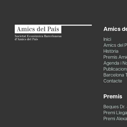
Amics de
Inici
Amics del P
Història
Premis Amic
Agenda i No
Publicacion
Barcelona 
Contacte
Premis
Beques Dr.
Premi Llegat
Premi Alex