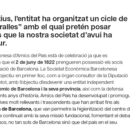
, l’entitat ha organitzat un cicle de
uralles” amb el qual pretén posar
s que la nostra societat d’avui ha
ur.
nesa d’Amics del País està de celebració ja que es
 que el
2 de juny de 1822
prengueren possessió els socis
putació de Barcelona. La Societat Econòmica Barcelonesa
ectiu: en primer lloc, com a òrgan consultor de la Diputació
etot, amb l’objectiu d’esdevenir una entitat independent
ic de Barcelona i la seva província
, així com la defensa
ts anys d’història, Amics del País ha desenvolupat i promogu
ives molt rellevants i trascendents que han arribat fins als
 de Barcelona,
que van permetre la higienització del centre 
 ha continuat amb la seva missió fundacional, fomentant el deba
ssos, no tan sols de Barcelona sinó que del país en el seu