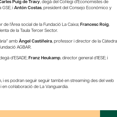
Carles Puig de Travy
, degà del Col·legi d’Economistes de
a GSE; i
Antón Costas
, president del Consejo Económico y
tor de l’Àrea social de la Fundació La Caixa;
Francesc Roig
,
denta de la Taula Tercer Sector.
ària
” amb
Àngel Castiñeira
, professor i director de la Càtedr
a Fundació AGBAR.
 degà d’ESADE;
Franz Heukamp
, director general d’IESE; i
9h, i es podran seguir seguir també en streaming des del web
, i en col·laboració de La Vanguardia.