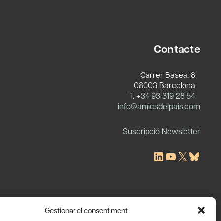
Contacte
Carrer Basea, 8
08003 Barcelona
T.
+34 93 319 28 54
c
info@amicsdelpais.com
Suscripció Newsletter
LinkedIn
YouTube
X
Blues
Gestionar el consentiment