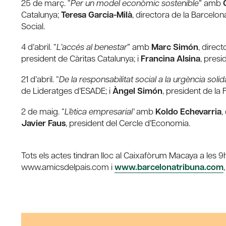
25 de març. “
Per un model econòmic sostenible
” amb
Catalunya;
Teresa Garcia-Milà
, directora de la Barcelon
Social.
4 d’abril. “
L’accés al benestar
” amb
Marc Simón
, direc
president de Càritas Catalunya; i
Francina Alsina
, presi
21 d’abril. “
De la responsabilitat social a la urgència solid
de Lideratges d’ESADE; i
Àngel Simón
, president de l
2 de maig. “
L’ètica empresarial’
amb
Koldo Echevarria
,
Javier Faus
, president del Cercle d’Economia.
Tots els actes tindran lloc al Caixafòrum Macaya a les 
www.amicsdelpais.com i
www.barcelonatribuna.com