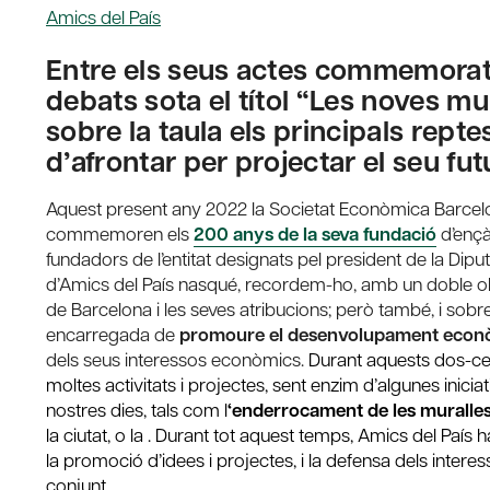
Amics del País
Entre els seus actes commemoratius
debats sota el títol “Les noves m
sobre la taula els principals repte
d’afrontar per projectar el seu fut
Aquest present any 2022 la Societat Econòmica Barcelo
commemoren els
200 anys de la seva fundació
d’ençà
fundadors de l’entitat designats pel president de la Di
d’Amics del País nasqué, recordem-ho, amb un doble obj
de Barcelona i les seves atribucions; però també, i sobr
encarregada de
promoure el desenvolupament econòm
dels seus interessos econòmics.
Durant aquests dos-cen
moltes activitats i projectes, sent enzim d’algunes iniciat
nostres dies, tals com l
‘enderrocament de les muralles
la ciutat, o la . Durant tot aquest temps, Amics del País
la promoció d’idees i projectes, i la defensa dels intere
conjunt.