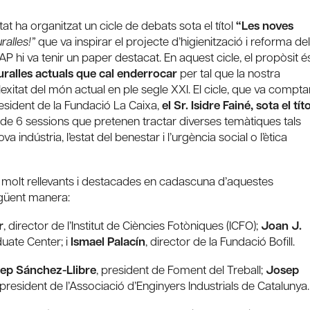
itat ha organitzat un cicle de debats sota el títol
“Les noves
alles!”
que va inspirar el projecte d’higienització i reforma del
 hi va tenir un paper destacat. En aquest cicle, el propòsit é
uralles actuals que cal enderrocar
per tal que la nostra
xitat del món actual en ple segle XXI. El cicle, que va compta
resident de la Fundació La Caixa,
el Sr. Isidre Fainé, sota el títo
 de 6 sessions que pretenen tractar diverses temàtiques tals
 indústria, l’estat del benestar i l’urgència social o l’ètica
s molt rellevants i destacades en cadascuna d’aquestes
egüent manera:
r
, director de l’Institut de Ciències Fotòniques (ICFO);
Joan J.
uate Center; i
Ismael Palacín
, director de la Fundació Bofill.
ep Sánchez-Llibre
, president de Foment del Treball;
Josep
 president de l’Associació d’Enginyers Industrials de Catalunya.