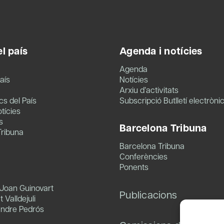
l país
Agenda i notícies
Agenda
aís
Notícies
Arxiu d’activitats
s del País
Subscripció Butlletí electròni
tícies
s
Barcelona Tribuna
Tribuna
Barcelona Tribuna
Conferències
Ponents
 Joan Guinovart
Publicacions
 Valldejuli
andre Pedrós