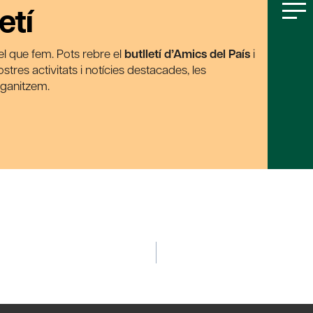
etí
t el que fem. Pots rebre el
butlletí d’Amics del País
i
tres activitats i notícies destacades, les
rganitzem.