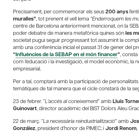
Precisament, per commemorar els seus
200 anys
l’ent
muralles”
, tot prenent el vell lema
“Enderroquem les mur
centre de Barcelona anteriorment mencionat, on la SEBAP
poder debatre de manera metafòrica quines són
les m
societat pugui seguir progressant tot assumint la comple
amb una conferència inicial el passat 31 de gener del p
“
Influències de la SEBAP en el món financer
”
, consta
com l’educació i la investigació, el model econòmic, la nova
empresarial.
Per a tal, comptarà amb la participació de personalitat
temàtiques de tal manera que el cicle constarà de la s
23 de febrer. “
L’accés al coneixement
” amb
Lluís Torne
Guinovart
, director acadèmic del BIST Dolors Aleu Grad
22 de març. “
La necessària reindustrialització
” amb
Jos
González
, president d’honor de PIMEC; i
Jordi Renom
,