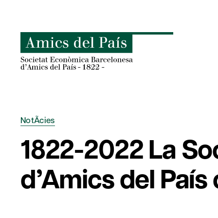
Skip
to
content
NotÃ­cies
1822-2022 La So
d’Amics del País 