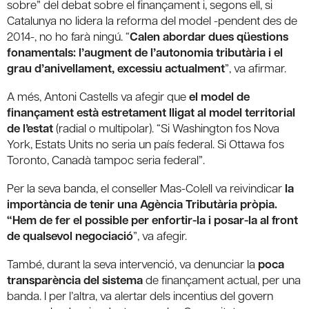
sobre” del debat sobre el finançament i, segons ell, si
Catalunya no lidera la reforma del model -pendent des de
2014-, no ho farà ningú. “
Calen abordar dues qüestions
fonamentals: l’augment de l’autonomia tributària i el
grau d’anivellament, excessiu actualment
”, va afirmar.
A més, Antoni Castells va afegir que
el model de
finançament està estretament lligat al model territorial
de l’estat
(radial o multipolar). “Si Washington fos Nova
York, Estats Units no seria un país federal. Si Ottawa fos
Toronto, Canadà tampoc seria federal”.
Per la seva banda, el conseller Mas-Colell va reivindicar
la
importància de tenir una Agència Tributària pròpia.
“Hem de fer el possible per enfortir-la i posar-la al front
de qualsevol negociació
”, va afegir.
També, durant la seva intervenció, va denunciar la
poca
transparència del sistema
de finançament actual, per una
banda. I per l’altra, va alertar dels incentius del govern