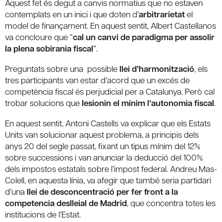
Aquest fet és degut a canvis normatius que no estaven
contemplats en un inici i que doten d’
arbitrarietat
el
model de finançament. En aquest sentit, Albert Castellanos
va concloure que “
cal un canvi de paradigma per assolir
la plena sobirania fiscal
”.
Preguntats sobre una possible
llei d’harmonització
, els
tres participants van estar d’acord que un excés de
competència fiscal és perjudicial per a Catalunya. Però cal
trobar solucions que
lesionin el mínim l’autonomia fiscal
.
En aquest sentit, Antoni Castells va explicar que els Estats
Units van solucionar aquest problema, a principis dels
anys 20 del segle passat, fixant un tipus mínim del 12%
sobre successions i van anunciar la deducció del 100%
dels impostos estatals sobre l’impost federal. Andreu Mas-
Colell, en aquesta línia, va afegir que també seria partidari
d’una
llei de desconcentració per fer front a la
competencia deslleial de Madrid
, que concentra totes les
institucions de l’Estat.