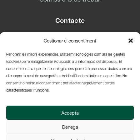
Contacte
Carrer Basea, 8
Gestionar el consentiment
08003 Barcelona
T.
+34 93 319 28 54
Per oferir les millors experiències, utilitzem tecnologies com ara les galetes
info@amicsdelpais.com
(cookies) per emmagatzemar i/o accedir a la informació del dispositiu. El
consentiment a aquestes tecnologies ens permetrà processar dades com ara
Suscripció Newsletter
el comportament de navegació o els identificadors únics en aquest lloc. No
consentir o retirar el consentiment pot afectar negativament certes
LinkedIn
YouTub
X
Bl
característiques i funcions.
© 2026 Societat Econòmica Barcelonesa d'Amics del País
Accepta
Política de Privacidad y Avís Legal
Política de Cookies
Denega
Web by Ideamatic