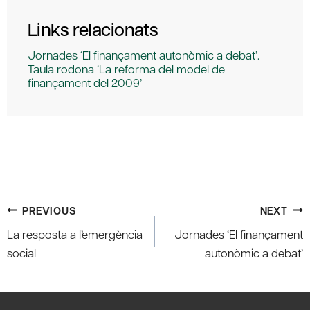
Links relacionats
Jornades ‘El finançament autonòmic a debat’.
Taula rodona ‘La reforma del model de
finançament del 2009’
Post
PREVIOUS
NEXT
navigation
La resposta a l’emergència
Jornades ‘El finançament
social
autonòmic a debat’