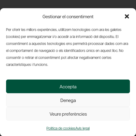
Carrer Basea, 8
Gestionar el consentiment
08003 Barcelona
T.
+34 93 319 28 54
Per oferir les millors experiències, utilitzem tecnologies com ara les galetes
info@amicsdelpais.com
(cookies) per emmagatzemar i/o accedir a la informació del dispositiu. El
consentiment a aquestes tecnologies ens permetrà processar dades com ara
Suscripció Newsletter
el comportament de navegació o els identificadors únics en aquest lloc. No
consentir o retirar el consentiment pot afectar negativament certes
LinkedIn
YouTub
X
Bl
característiques i funcions.
© 2026 Societat Econòmica Barcelonesa d'Amics del País
Accepta
Política de Privacidad y Avís Legal
Política de Cookies
Denega
Web by Ideamatic
Veure preferències
Política de cookies
Avís legal