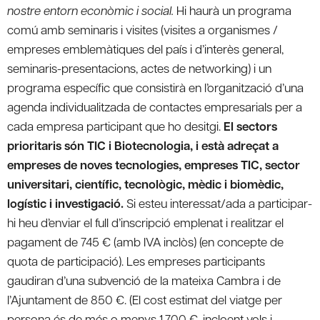
nostre entorn econòmic i social.
Hi haurà un programa
comú amb seminaris i visites (visites a organismes /
empreses emblemàtiques del país i d’interès general,
seminaris-presentacions, actes de networking) i un
programa específic que consistirà en l’organització d’una
agenda individualitzada de contactes empresarials per a
cada empresa participant que ho desitgi.
El sectors
prioritaris són TIC i Biotecnologia, i està adreçat a
empreses de noves tecnologies, empreses TIC, sector
universitari, científic, tecnològic, mèdic i biomèdic,
logístic i investigació.
Si esteu interessat/ada a participar-
hi heu d’enviar el full d’inscripció emplenat i realitzar el
pagament de 745 € (amb IVA inclòs) (en concepte de
quota de participació). Les empreses participants
gaudiran d’una subvenció de la mateixa Cambra i de
l’Ajuntament de 850 €. (El cost estimat del viatge per
persona és de més o menys 1.700 €, incloent vols i