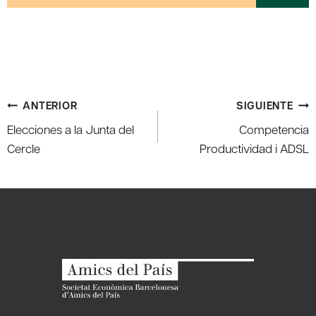
Navegación
ANTERIOR
SIGUIENTE
de
Elecciones a la Junta del
Competencia
entradas
Cercle
Productividad i ADSL