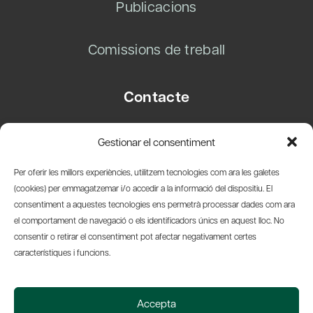
Publicacions
Comissions de treball
Contacte
Carrer Basea, 8
Gestionar el consentiment
08003 Barcelona
T.
+34 93 319 28 54
Per oferir les millors experiències, utilitzem tecnologies com ara les galetes
info@amicsdelpais.com
(cookies) per emmagatzemar i/o accedir a la informació del dispositiu. El
consentiment a aquestes tecnologies ens permetrà processar dades com ara
Suscripció Newsletter
el comportament de navegació o els identificadors únics en aquest lloc. No
consentir o retirar el consentiment pot afectar negativament certes
LinkedIn
YouTub
X
Bl
característiques i funcions.
© 2026 Societat Econòmica Barcelonesa d'Amics del País
Accepta