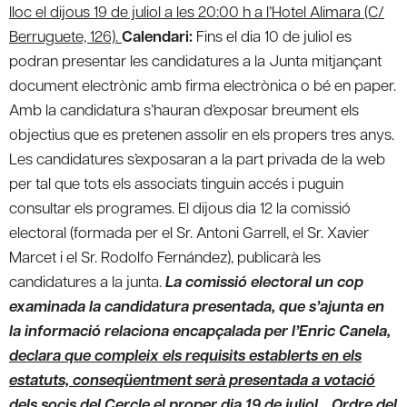
lloc el dijous 19 de juliol a les 20:00 h a l’Hotel Alimara (C/
Berruguete, 126).
Calendari:
Fins el dia 10 de juliol es
podran presentar les candidatures a la Junta mitjançant
document electrònic amb firma electrònica o bé en paper.
Amb la candidatura s’hauran d’exposar breument els
objectius que es pretenen assolir en els propers tres anys.
Les candidatures s’exposaran a la part privada de la web
per tal que tots els associats tinguin accés i puguin
consultar els programes. El dijous dia 12 la comissió
electoral (formada per el Sr. Antoni Garrell, el Sr. Xavier
Marcet i el Sr. Rodolfo Fernández), publicarà les
candidatures a la junta.
La comissió electoral un cop
examinada la candidatura presentada, que s’ajunta en
la informació relaciona encapçalada per l’Enric Canela,
declara que compleix els requisits establerts en els
estatuts, conseqüentment serà presentada a votació
dels socis del Cercle el proper dia 19 de juliol
.
.
Ordre del