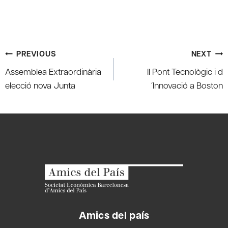
Post
PREVIOUS
NEXT
navigation
Assemblea Extraordinària
II Pont Tecnològic i d
elecció nova Junta
´Innovació a Boston
Amics del país