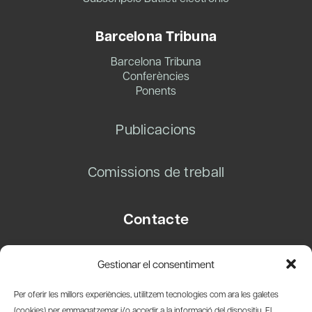
Barcelona Tribuna
Barcelona Tribuna
Conferències
Ponents
Publicacions
Comissions de treball
Contacte
Carrer Basea, 8
Gestionar el consentiment
08003 Barcelona
T.
+34 93 319 28 54
Per oferir les millors experiències, utilitzem tecnologies com ara les galetes
info@amicsdelpais.com
(cookies) per emmagatzemar i/o accedir a la informació del dispositiu. El